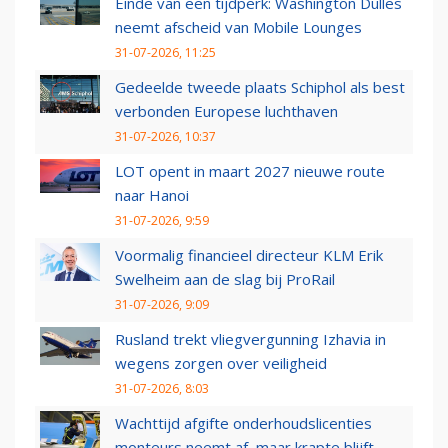
Einde van een tijdperk: Washington Dulles
neemt afscheid van Mobile Lounges
31-07-2026, 11:25
Gedeelde tweede plaats Schiphol als best
verbonden Europese luchthaven
31-07-2026, 10:37
LOT opent in maart 2027 nieuwe route
naar Hanoi
31-07-2026, 9:59
Voormalig financieel directeur KLM Erik
Swelheim aan de slag bij ProRail
31-07-2026, 9:09
Rusland trekt vliegvergunning Izhavia in
wegens zorgen over veiligheid
31-07-2026, 8:03
Wachttijd afgifte onderhoudslicenties
monteurs neemt af, maar krapte blijft