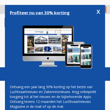
Overslaan
en
x
Digitaal Magazine
Registreer
Check in
naar
Profiteer nu van 30% korting
de
inhoud
gaan
Magazine
Podcasts
Vacatures
Toggl
naviga
Ontvang een jaar lang 30% korting op het beste van
Luchtvaartnieuws en Zakenreisnieuws. Krijg onbeperkt
toegang tot al het nieuws en de bijbehorende Apps.
ALWEER ZEVENTIENDE
Ontvang tevens 12 maanden het Luchtvaartnieuws
AIRBUS VOOR TRANSAVIA
Magazine in de mail of op de mat.