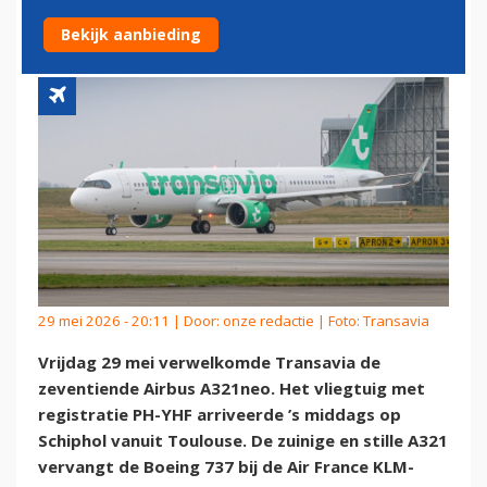
NEDERLAND
Bekijk aanbieding
29 mei 2026 - 20:11 | Door:
onze redactie
| Foto: Transavia
Vrijdag 29 mei verwelkomde Transavia de
zeventiende Airbus A321neo. Het vliegtuig met
registratie PH-YHF arriveerde ’s middags op
Schiphol vanuit Toulouse. De zuinige en stille A321
vervangt de Boeing 737 bij de Air France KLM-