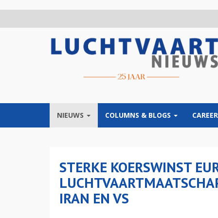
Overslaan
en
naar
de
inhoud
gaan
NIEUWS
COLUMNS & BLOGS
CAREER
STERKE KOERSWINST EU
LUCHTVAARTMAATSCHAPP
IRAN EN VS