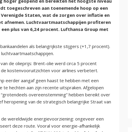
g hoger geopend en bereikten het hoogste niveau
ordt toegeschreven aan toenemende hoop op een
 Verenigde Staten, wat de zorgen over inflatie en
et afnemen. Luchtvaartmaatschappijen profiteren
 een plus van 6,24 procent. Lufthansa Group met
 bankaandelen als belangrijkste stijgers (+1,7 procent).
 luchtvaartmaatschappijen.
van de olieprijs: Brent-olie werd circa 5 procent
 de kostenvooruitzichten voor airlines verbetert.
mp eerder aangaf geen haast te hebben met een
e te hechten aan zijn recente uitspraken. Afgelopen
n “grotendeels overeenstemming” hebben bereikt over
 heropening van de strategisch belangrijke Straat van
r de wereldwijde energievoorziening: ongeveer een
seert deze route. Vooral voor energie-afhankelijk