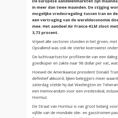
De Europese aandelenmarkten zijn maanda
in meer dan twee maanden. De stijging w
mogelijke vredesregeling tussen Iran en de
een vertraging van de wereldeconomie do
mee. Het aandeel Air France-KLM sloot met
3,73 procent.
Vrijwel alle sectoren stonden in het groen, met
Opvallend was ook de sterke koerswinst onder
De luchtvaartsector profiteerde van een daling 
goedkoper en zakte naar 98 dollar per vat, wat
Hoewel de Amerikaanse president Donald Tru
definitief akkoord, lijken beleggers meer waard
zaterdag stelde hij dat Washington en Tehera
een memorandum voor een vredesdeal, inclusief
Hormuz.
De Straat van Hormuz is van groot belang voo
vijfde van de mondiale olie- en gasstromen pas