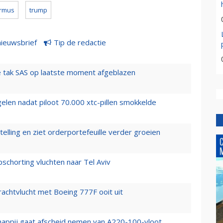
ormus
trump
nieuwsbrief
Tip de redactie
 tak SAS op laatste moment afgeblazen
elen nadat piloot 70.000 xtc-pillen smokkelde
elling en ziet orderportefeuille verder groeien
chorting vluchten naar Tel Aviv
vrachtvlucht met Boeing 777F ooit uit
happij gaat afscheid nemen van A220-100-vloot