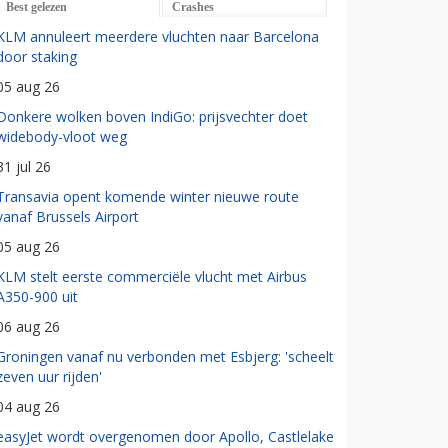
Best gelezen
Crashes
KLM annuleert meerdere vluchten naar Barcelona
door staking
05 aug 26
Donkere wolken boven IndiGo: prijsvechter doet
widebody-vloot weg
31 jul 26
Transavia opent komende winter nieuwe route
vanaf Brussels Airport
05 aug 26
KLM stelt eerste commerciële vlucht met Airbus
A350-900 uit
06 aug 26
Groningen vanaf nu verbonden met Esbjerg: 'scheelt
zeven uur rijden'
04 aug 26
easyJet wordt overgenomen door Apollo, Castlelake