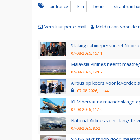
air france
klm
beurs
straat van h
Verstuur per e-mail
Meld u aan voor de 
Staking cabinepersoneel Noorse
07-08-2026, 15:11
Malaysia Airlines neemt maatreg
07-08-2026, 14:07
Airbus op koers voor leverdoelst
07-08-2026, 11:44
KLM hervat na maandenlange ops
07-08-2026, 11:10
National Airlines voert langste 
07-08-2026, 9:52
SWISS hakt knoop door: maatsc