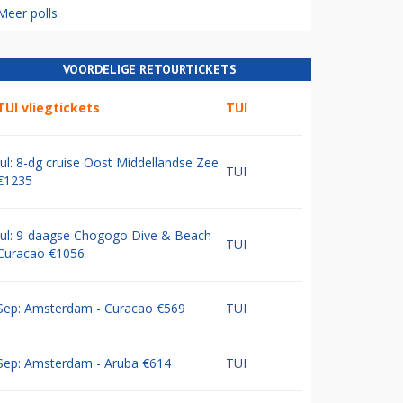
Meer polls
VOORDELIGE RETOURTICKETS
TUI vliegtickets
TUI
Jul: 8-dg cruise Oost Middellandse Zee
TUI
€1235
Jul: 9-daagse Chogogo Dive & Beach
TUI
Curacao €1056
Sep: Amsterdam - Curacao €569
TUI
Sep: Amsterdam - Aruba €614
TUI