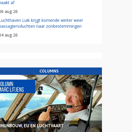
haakt af
06 aug 26
Luchthaven Luik krijgt komende winter weer
passagiersvluchten naar zonbestemmingen
04 aug 26
COLUMNS
MIJNBOUW, EU EN LUCHTVAART