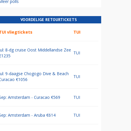
Meer polls
VOORDELIGE RETOURTICKETS
TUI vliegtickets
TUI
Jul: 8-dg cruise Oost Middellandse Zee
TUI
€1235
Jul: 9-daagse Chogogo Dive & Beach
TUI
Curacao €1056
Sep: Amsterdam - Curacao €569
TUI
Sep: Amsterdam - Aruba €614
TUI