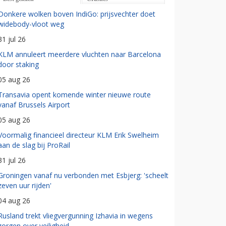
Donkere wolken boven IndiGo: prijsvechter doet
widebody-vloot weg
31 jul 26
KLM annuleert meerdere vluchten naar Barcelona
door staking
05 aug 26
Transavia opent komende winter nieuwe route
vanaf Brussels Airport
05 aug 26
Voormalig financieel directeur KLM Erik Swelheim
aan de slag bij ProRail
31 jul 26
Groningen vanaf nu verbonden met Esbjerg: 'scheelt
zeven uur rijden'
04 aug 26
Rusland trekt vliegvergunning Izhavia in wegens
zorgen over veiligheid