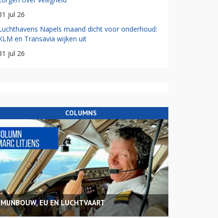
31 jul 26
Luchthavens Napels maand dicht voor onderhoud:
KLM en Transavia wijken uit
31 jul 26
COLUMNS
MIJNBOUW, EU EN LUCHTVAART