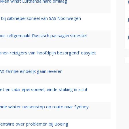
ukken winst Lufthansa hard omlaag
 bij cabinepersoneel van SAS Noorwegen
voor zelfgemaakt Russisch passagierstoestel
nen reizigers van ‘hoofdpijn bezorgend’ easyJet
X-familie eindelijk gaan leveren
t en cabinepersoneel, einde staking in zicht
mende winter tussenstop op route naar Sydney
mentaire over problemen bij Boeing