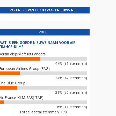
PARTNERS VAN LUCHTVAARTNIEUWS.NL!
POLL
WAT IS EEN GOEDE NIEUWE NAAM VOOR AIR
FRANCE-KLM?
Verzin alsjeblieft iets anders
47% (81 stemmen)
European Airlines Group (EAG)
24% (42 stemmen)
The Blue Group
21% (36 stemmen)
Air-France-KLM-SAS(-TAP)
6% (11 stemmen)
Totaal aantal stemmen: 170