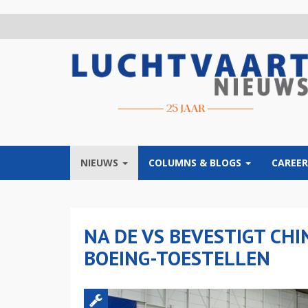
Overslaan
en
naar
de
inhoud
gaan
NIEUWS
COLUMNS & BLOGS
CAREER
NA DE VS BEVESTIGT CH
BOEING-TOESTELLEN