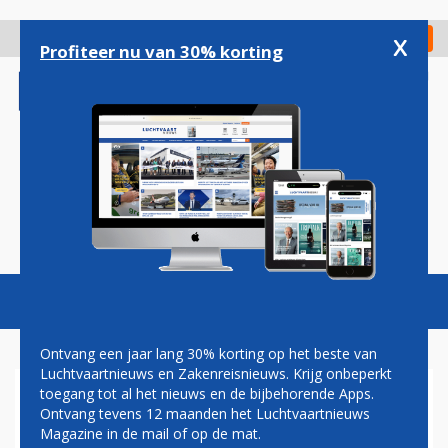
Overslaan
en
x
Digitaal Magazine
Registreer
Check in
naar
Profiteer nu van 30% korting
de
inhoud
gaan
Magazine
Podcasts
Vacatures
Toggl
naviga
Ontvang een jaar lang 30% korting op het beste van
Luchtvaartnieuws en Zakenreisnieuws. Krijg onbeperkt
toegang tot al het nieuws en de bijbehorende Apps.
CHINA KAN WEL 750 BOEING-
Ontvang tevens 12 maanden het Luchtvaartnieuws
VLIEGTUIGEN KOPEN MEENT
Magazine in de mail of op de mat.