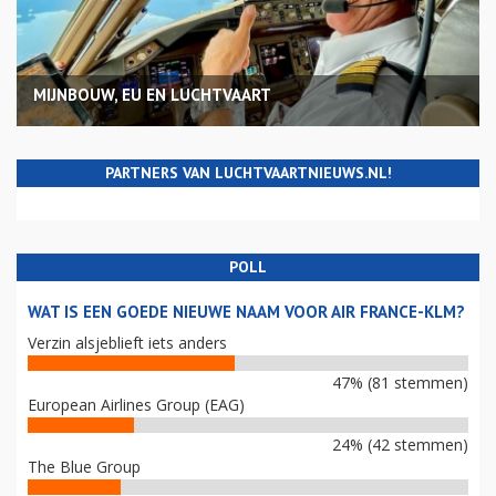
MIJNBOUW, EU EN LUCHTVAART
PARTNERS VAN LUCHTVAARTNIEUWS.NL!
POLL
WAT IS EEN GOEDE NIEUWE NAAM VOOR AIR FRANCE-KLM?
Verzin alsjeblieft iets anders
47% (81 stemmen)
European Airlines Group (EAG)
24% (42 stemmen)
The Blue Group