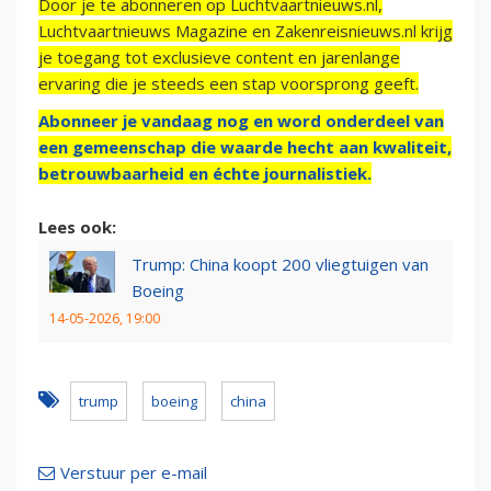
Door je te abonneren op Luchtvaartnieuws.nl,
Luchtvaartnieuws Magazine en Zakenreisnieuws.nl krijg
je toegang tot exclusieve content en jarenlange
ervaring die je steeds een stap voorsprong geeft.
Abonneer je vandaag nog en word onderdeel van
een gemeenschap die waarde hecht aan kwaliteit,
betrouwbaarheid en échte journalistiek.
Lees ook:
Trump: China koopt 200 vliegtuigen van
Boeing
14-05-2026, 19:00
trump
boeing
china
Verstuur per e-mail