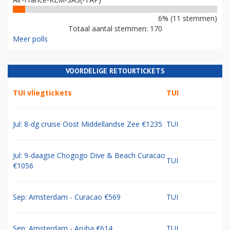
6% (11 stemmen)
Totaal aantal stemmen: 170
Meer polls
VOORDELIGE RETOURTICKETS
TUI vliegtickets
TUI
Jul: 8-dg cruise Oost Middellandse Zee €1235
TUI
Jul: 9-daagse Chogogo Dive & Beach Curacao
TUI
€1056
Sep: Amsterdam - Curacao €569
TUI
Sep: Amsterdam - Aruba €614
TUI