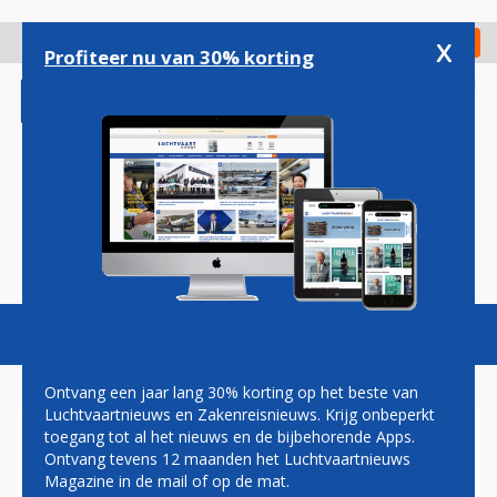
Overslaan
en
x
Digitaal Magazine
Registreer
Check in
naar
Profiteer nu van 30% korting
de
inhoud
gaan
Magazine
Podcasts
Vacatures
Toggl
naviga
Ontvang een jaar lang 30% korting op het beste van
Luchtvaartnieuws en Zakenreisnieuws. Krijg onbeperkt
toegang tot al het nieuws en de bijbehorende Apps.
TRUMP: CHINA KOOPT 200
Ontvang tevens 12 maanden het Luchtvaartnieuws
VLIEGTUIGEN VAN BOEING
Magazine in de mail of op de mat.