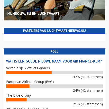
MIJNBOUW, EU EN LUCHTVAART
PARTNERS VAN LUCHTVAARTNIEUWS.NL!
POLL
WAT IS EEN GOEDE NIEUWE NAAM VOOR AIR FRANCE-KLM?
Verzin alsjeblieft iets anders
47% (81 stemmen)
European Airlines Group (EAG)
24% (42 stemmen)
The Blue Group
21% (36 stemmen)
Air-France-KLM-SAS(-TAP)