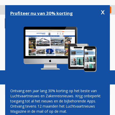
Overslaan
en
x
Digitaal Magazine
Registreer
Check in
naar
Profiteer nu van 30% korting
de
inhoud
gaan
Magazine
Podcasts
Vacatures
Toggl
naviga
Ontvang een jaar lang 30% korting op het beste van
Luchtvaartnieuws en Zakenreisnieuws. Krijg onbeperkt
toegang tot al het nieuws en de bijbehorende Apps.
COMAC
Ontvang tevens 12 maanden het Luchtvaartnieuws
Magazine in de mail of op de mat.