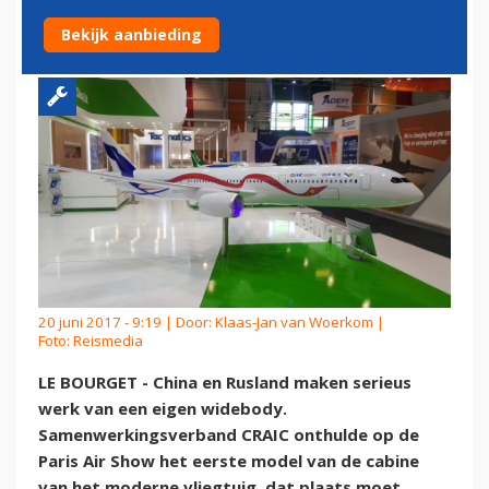
TEGENHANGER BOEING 787
Bekijk aanbieding
20 juni 2017 - 9:19 | Door:
Klaas-Jan van Woerkom
|
Foto: Reismedia
LE BOURGET - China en Rusland maken serieus
werk van een eigen widebody.
Samenwerkingsverband CRAIC onthulde op de
Paris Air Show het eerste model van de cabine
van het moderne vliegtuig, dat plaats moet