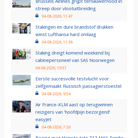
Brussels Airlines grijpt ternauwernood in:
streep door vlootuitbreiding
04-08-2026, 11:47
Stakingen en dure brandstof drukken
winst Lufthansa hard omlaag
04-08-2026, 11:38
Staking dreigt komend weekend bij
cabinepersoneel van SAS Noorwegen
04-08-2026, 10:57
Eerste succesvolle testvlucht voor
zelfgemaakt Russisch passagierstoestel
04-08-2026, 9:54
Air France-KLM aast op terugwinnen
reizigers van ‘hoofdpijn bezorgend’
easyJet
04-08-2026, 7:26
Boeing mag kleinste telg 737 MAX-familie