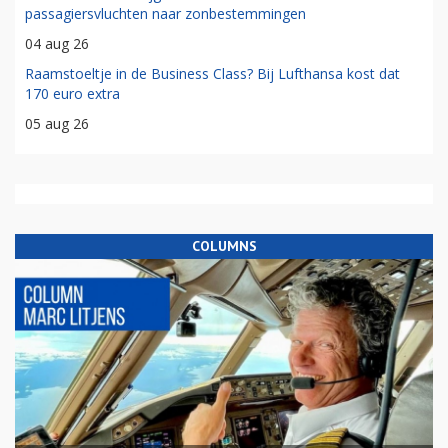
passagiersvluchten naar zonbestemmingen
04 aug 26
Raamstoeltje in de Business Class? Bij Lufthansa kost dat
170 euro extra
05 aug 26
COLUMNS