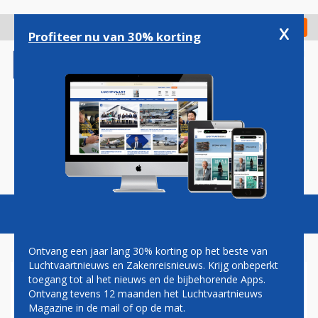
Overslaan
en
x
Digitaal Magazine
Registreer
Check in
naar
Profiteer nu van 30% korting
de
inhoud
gaan
Magazine
Podcasts
Vacatures
Toggl
naviga
Ontvang een jaar lang 30% korting op het beste van
Luchtvaartnieuws en Zakenreisnieuws. Krijg onbeperkt
toegang tot al het nieuws en de bijbehorende Apps.
CRAIC ONTHULT INTERIEUR
Ontvang tevens 12 maanden het Luchtvaartnieuws
CHINEES-RUSSISCHE
Magazine in de mail of op de mat.