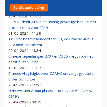
China dwarsboomt leveringen Airbus en eist vaart
Bekijk aanbieding
achter goedkeuring C919
28-05-2026 - 10:32
COMAC deelt Airbus en Boeing gevoelige klap uit met
grote orders voor C919
01-05-2024 - 11:38
Air China bestelt honderd C919's, de Chinese Airbus
A320neo-concurrent
26-04-2024 - 18:34
Chinese tegenhanger B737 en A320 vliegt voor het
eerst buiten China
18-02-2024 - 11:17
Chinese vliegtuigbouwer COMAC ontvangt grootste
order tot nu toe
28-09-2023 - 15:52
HNA Aviation Group plaatst orders voor 60 COMAC
C919’s
28-04-2023 - 09:36