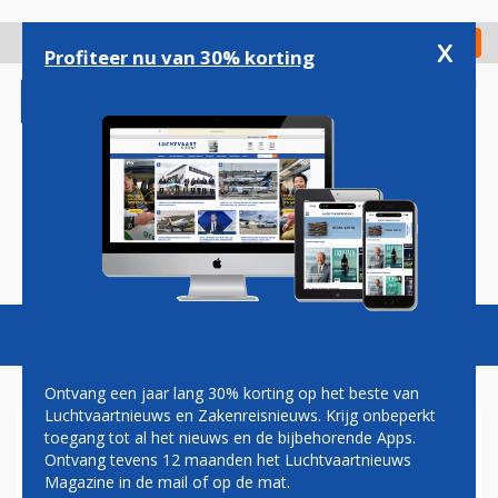
Overslaan
en
x
Digitaal Magazine
Registreer
Check in
naar
Profiteer nu van 30% korting
de
inhoud
gaan
Magazine
Podcasts
Vacatures
Toggl
naviga
Ontvang een jaar lang 30% korting op het beste van
Luchtvaartnieuws en Zakenreisnieuws. Krijg onbeperkt
toegang tot al het nieuws en de bijbehorende Apps.
C919
Ontvang tevens 12 maanden het Luchtvaartnieuws
Magazine in de mail of op de mat.