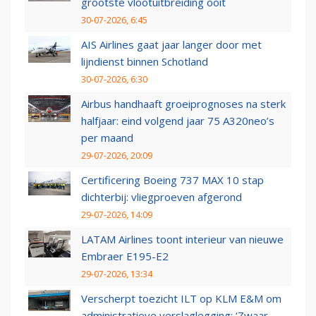
grootste vlootuitbreiding ooit
30-07-2026, 6:45
AIS Airlines gaat jaar langer door met
lijndienst binnen Schotland
30-07-2026, 6:30
Airbus handhaaft groeiprognoses na sterk
halfjaar: eind volgend jaar 75 A320neo’s
per maand
29-07-2026, 20:09
Certificering Boeing 737 MAX 10 stap
dichterbij: vliegproeven afgerond
29-07-2026, 14:09
LATAM Airlines toont interieur van nieuwe
Embraer E195-E2
29-07-2026, 13:34
Verscherpt toezicht ILT op KLM E&M om
administratieve verslaglegging: ‘Zwaar