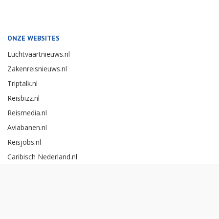
ONZE WEBSITES
Luchtvaartnieuws.nl
Zakenreisnieuws.nl
Triptalk.nl
Reisbizz.nl
Reismedia.nl
Aviabanen.nl
Reisjobs.nl
Caribisch Nederland.nl
Careerexperience.nl
Zakenreisawards.nl