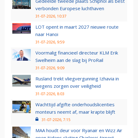
Gedeelde tweede plaats Schiphol als best
verbonden Europese luchthaven
31-07-2026, 10:37
LOT opent in maart 2027 nieuwe route
naar Hanoi
31-07-2026, 9:59
Voormalig financieel directeur KLM Erik
Swelheim aan de slag bij ProRail
31-07-2026, 9:09
Rusland trekt vliegvergunning Izhavia in
wegens zorgen over veiligheid
31-07-2026, 8:03
Wachttijd afgifte onderhoudslicenties
monteurs neemt af, maar krapte blijft
31-07-2026, 7:15
MAA houdt deur voor Ryanair en Wizz Air
open tijdens sluiting Charleroi Airport