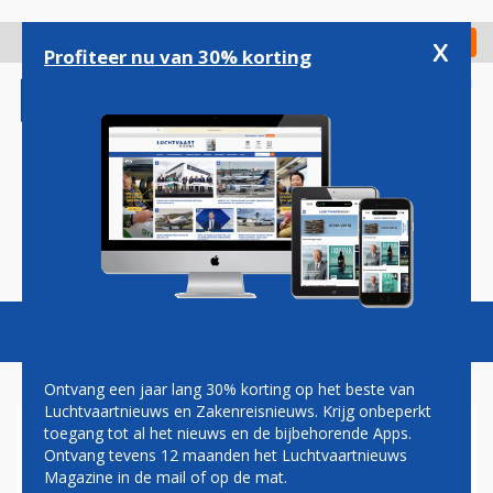
Overslaan
en
x
Digitaal Magazine
Registreer
Check in
naar
Profiteer nu van 30% korting
de
inhoud
gaan
Magazine
Podcasts
Vacatures
Toggl
naviga
Ontvang een jaar lang 30% korting op het beste van
Luchtvaartnieuws en Zakenreisnieuws. Krijg onbeperkt
toegang tot al het nieuws en de bijbehorende Apps.
CHINA EASTERN TEKENT
Ontvang tevens 12 maanden het Luchtvaartnieuws
DEFINITIEF KOOPCONTRACT
Magazine in de mail of op de mat.