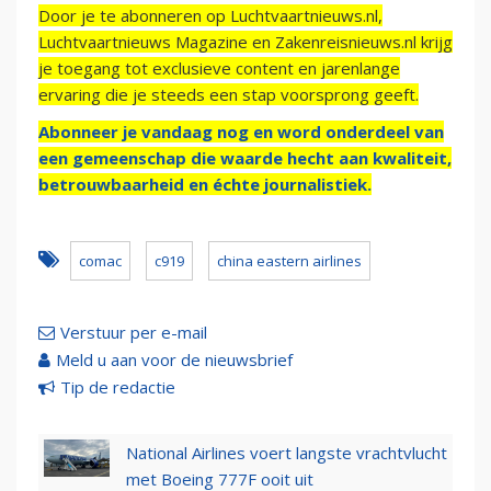
Door je te abonneren op Luchtvaartnieuws.nl,
Luchtvaartnieuws Magazine en Zakenreisnieuws.nl krijg
je toegang tot exclusieve content en jarenlange
ervaring die je steeds een stap voorsprong geeft.
Abonneer je vandaag nog en word onderdeel van
een gemeenschap die waarde hecht aan kwaliteit,
betrouwbaarheid en échte journalistiek.
comac
c919
china eastern airlines
Verstuur per e-mail
Meld u aan voor de nieuwsbrief
Tip de redactie
National Airlines voert langste vrachtvlucht
met Boeing 777F ooit uit