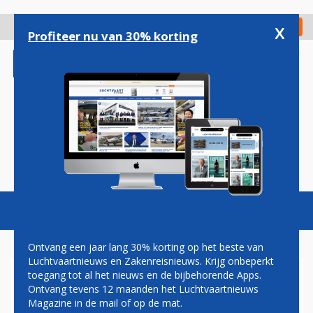
Overslaan
en
x
Digitaal Magazine
Registreer
Check in
naar
Profiteer nu van 30% korting
de
inhoud
gaan
Magazine
Podcasts
Vacatures
Toggl
naviga
Ontvang een jaar lang 30% korting op het beste van
Luchtvaartnieuws en Zakenreisnieuws. Krijg onbeperkt
toegang tot al het nieuws en de bijbehorende Apps.
STRAAT VAN HORMUS
Ontvang tevens 12 maanden het Luchtvaartnieuws
Magazine in de mail of op de mat.