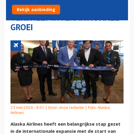
SEATTLE–LONDEN EN
Bekijk aanbieding
VERSNELT INTERNATIONALE
GROEI
23 mei 2026 - 9:51 | Door:
onze redactie
| Foto: Alaska
Airlines
Alaska Airlines heeft een belangrijkse stap gezet
in de internationale expansie met de start van