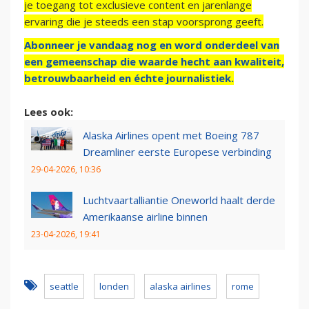
je toegang tot exclusieve content en jarenlange
ervaring die je steeds een stap voorsprong geeft.
Abonneer je vandaag nog en word onderdeel van
een gemeenschap die waarde hecht aan kwaliteit,
betrouwbaarheid en échte journalistiek.
Lees ook:
Alaska Airlines opent met Boeing 787
Dreamliner eerste Europese verbinding
29-04-2026, 10:36
Luchtvaartalliantie Oneworld haalt derde
Amerikaanse airline binnen
23-04-2026, 19:41
seattle
londen
alaska airlines
rome