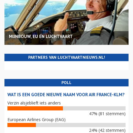
MIJNBOUW, EU EN LUCHTVAART
PARTNERS VAN LUCHTVAARTNIEUWS.NL!
POLL
WAT IS EEN GOEDE NIEUWE NAAM VOOR AIR FRANCE-KLM?
Verzin alsjeblieft iets anders
47% (81 stemmen)
European Airlines Group (EAG)
24% (42 stemmen)