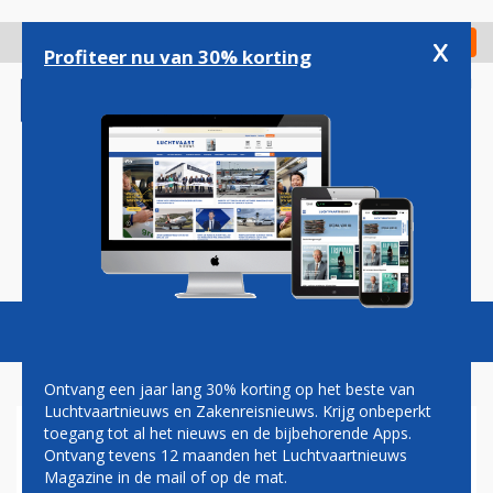
Overslaan
en
x
Digitaal Magazine
Registreer
Check in
naar
Profiteer nu van 30% korting
de
inhoud
gaan
Magazine
Podcasts
Vacatures
Toggl
naviga
Ontvang een jaar lang 30% korting op het beste van
Luchtvaartnieuws en Zakenreisnieuws. Krijg onbeperkt
toegang tot al het nieuws en de bijbehorende Apps.
ALASKA AIRLINES START
Ontvang tevens 12 maanden het Luchtvaartnieuws
NON-STOPVERBINDING
Magazine in de mail of op de mat.