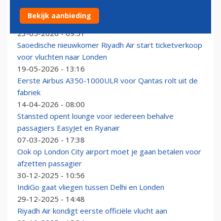
Alaska Airlines start non-stopverbinding Seattle–
Bekijk aanbieding
Londen en versnelt internationale groei
23-05-2026 - 09:51
Saoedische nieuwkomer Riyadh Air start ticketverkoop
voor vluchten naar Londen
19-05-2026 - 13:16
Eerste Airbus A350-1000ULR voor Qantas rolt uit de
fabriek
14-04-2026 - 08:00
Stansted opent lounge voor iedereen behalve
passagiers EasyJet en Ryanair
07-03-2026 - 17:38
Ook op London City airport moet je gaan betalen voor
afzetten passagier
30-12-2025 - 10:56
IndiGo gaat vliegen tussen Delhi en Londen
29-12-2025 - 14:48
Riyadh Air kondigt eerste officiële vlucht aan