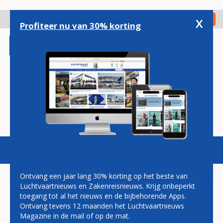
Overslaan
en
x
Digitaal Magazine
Registreer
Check in
naar
Profiteer nu van 30% korting
de
inhoud
gaan
Magazine
Podcasts
Vacatures
Toggl
naviga
Ontvang een jaar lang 30% korting op het beste van
Luchtvaartnieuws en Zakenreisnieuws. Krijg onbeperkt
toegang tot al het nieuws en de bijbehorende Apps.
LONDEN
Ontvang tevens 12 maanden het Luchtvaartnieuws
Magazine in de mail of op de mat.