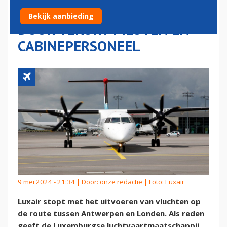
ANTWERPEN EN LONDEN
Bekijk aanbieding
DOOR TEKORT PILOTEN EN
CABINEPERSONEEL
9 mei 2024 - 21:34 | Door:
onze redactie
| Foto: Luxair
Luxair stopt met het uitvoeren van vluchten op
de route tussen Antwerpen en Londen. Als reden
geeft de Luxemburgse luchtvaartmaatschappij