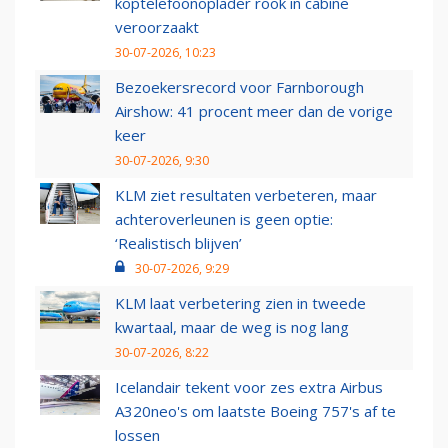
koptelefoonoplader rook in cabine
veroorzaakt
30-07-2026, 10:23
Bezoekersrecord voor Farnborough
Airshow: 41 procent meer dan de vorige
keer
30-07-2026, 9:30
KLM ziet resultaten verbeteren, maar
achteroverleunen is geen optie:
‘Realistisch blijven’
30-07-2026, 9:29
KLM laat verbetering zien in tweede
kwartaal, maar de weg is nog lang
30-07-2026, 8:22
Icelandair tekent voor zes extra Airbus
A320neo's om laatste Boeing 757's af te
lossen