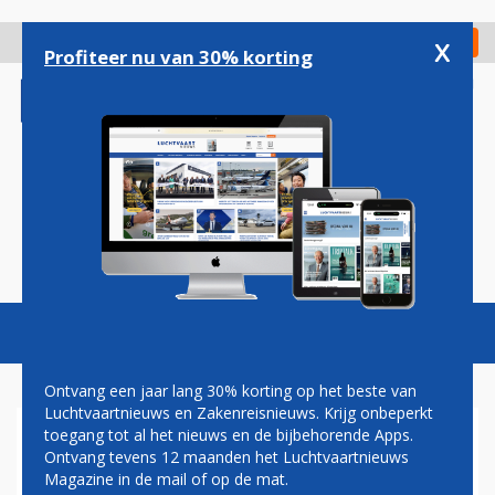
Overslaan
en
x
Digitaal Magazine
Registreer
Check in
naar
Profiteer nu van 30% korting
de
inhoud
gaan
Magazine
Podcasts
Vacatures
Toggl
naviga
Ontvang een jaar lang 30% korting op het beste van
Luchtvaartnieuws en Zakenreisnieuws. Krijg onbeperkt
toegang tot al het nieuws en de bijbehorende Apps.
LUXAIR STOPT MET
Ontvang tevens 12 maanden het Luchtvaartnieuws
VLUCHTEN TUSSEN
Magazine in de mail of op de mat.