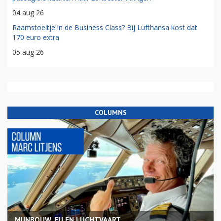
04 aug 26
Raamstoeltje in de Business Class? Bij Lufthansa kost dat
170 euro extra
05 aug 26
COLUMNS
MIJNBOUW, EU EN LUCHTVAART