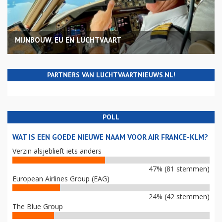
MIJNBOUW, EU EN LUCHTVAART
PARTNERS VAN LUCHTVAARTNIEUWS.NL!
POLL
WAT IS EEN GOEDE NIEUWE NAAM VOOR AIR FRANCE-KLM?
Verzin alsjeblieft iets anders
47% (81 stemmen)
European Airlines Group (EAG)
24% (42 stemmen)
The Blue Group