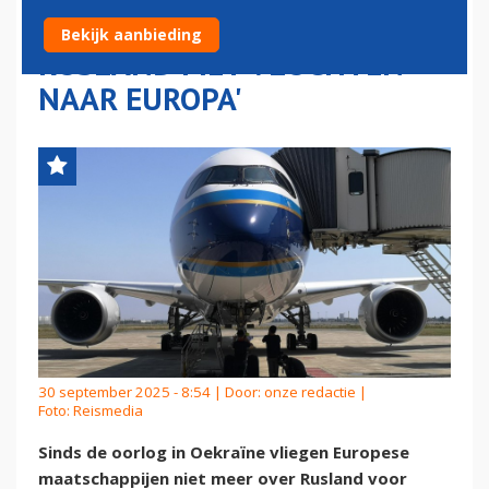
SPEKKEN STAATSKAS
Bekijk aanbieding
RUSLAND MET VLUCHTEN
NAAR EUROPA'
30 september 2025 - 8:54 | Door:
onze redactie
|
Foto: Reismedia
Sinds de oorlog in Oekraïne vliegen Europese
maatschappijen niet meer over Rusland voor