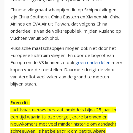
Chinese vliegmaatschappijen die op Schiphol vliegen
zijn China Southern, China Eastern en Xiamen Air. China
Airlines en EVA Air uit Taiwan, dat volgens China
onderdeel is van de Volksrepubliek, mijden Rusland op
vluchten vanuit Schiphol.
Russische maatschappijen mogen ook niet door het
Europese luchtruim vliegen. En door de boycot van
Europa en de VS kunnen ze ook
geen onderdelen
meer
kopen voor de toestellen. Daarmee dreigt de vloot
van Aeroflot veel vaker aan de grond te moeten
blijven staan.
Even dit:
Luchtvaartnieuws bestaat inmiddels bijna 25 jaar. In
een tijd waarin talloze vergelijkbare bronnen en
nieuwkomers met veel minder historie om aandacht
schreeuwen, is het belangrijk om betrouwbare