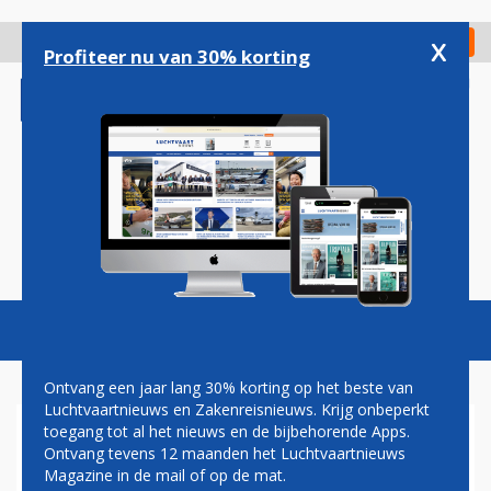
Overslaan
en
x
Digitaal Magazine
Registreer
Check in
naar
Profiteer nu van 30% korting
de
inhoud
gaan
Magazine
Podcasts
Vacatures
Toggl
naviga
Ontvang een jaar lang 30% korting op het beste van
Luchtvaartnieuws en Zakenreisnieuws. Krijg onbeperkt
toegang tot al het nieuws en de bijbehorende Apps.
'CHINESE
Ontvang tevens 12 maanden het Luchtvaartnieuws
VLIEGMAATSCHAPPIJEN
Magazine in de mail of op de mat.