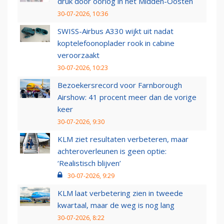
druk door oorlog in het Midden-Oosten
30-07-2026, 10:36
SWISS-Airbus A330 wijkt uit nadat
koptelefoonoplader rook in cabine
veroorzaakt
30-07-2026, 10:23
Bezoekersrecord voor Farnborough
Airshow: 41 procent meer dan de vorige
keer
30-07-2026, 9:30
KLM ziet resultaten verbeteren, maar
achteroverleunen is geen optie:
‘Realistisch blijven’
30-07-2026, 9:29
KLM laat verbetering zien in tweede
kwartaal, maar de weg is nog lang
30-07-2026, 8:22