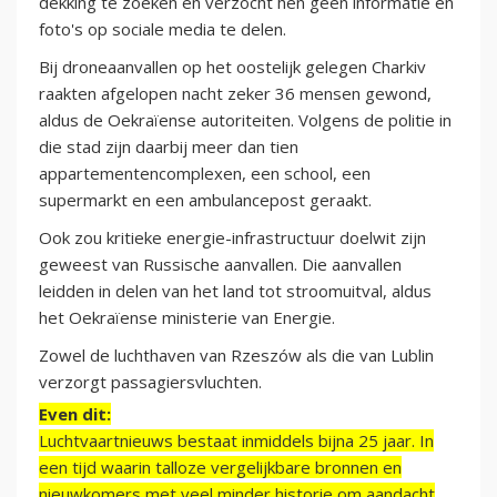
dekking te zoeken en verzocht hen geen informatie en
foto's op sociale media te delen.
Bij droneaanvallen op het oostelijk gelegen Charkiv
raakten afgelopen nacht zeker 36 mensen gewond,
aldus de Oekraïense autoriteiten. Volgens de politie in
die stad zijn daarbij meer dan tien
appartementencomplexen, een school, een
supermarkt en een ambulancepost geraakt.
Ook zou kritieke energie-infrastructuur doelwit zijn
geweest van Russische aanvallen. Die aanvallen
leidden in delen van het land tot stroomuitval, aldus
het Oekraïense ministerie van Energie.
Zowel de luchthaven van Rzeszów als die van Lublin
verzorgt passagiersvluchten.
Even dit:
Luchtvaartnieuws bestaat inmiddels bijna 25 jaar. In
een tijd waarin talloze vergelijkbare bronnen en
nieuwkomers met veel minder historie om aandacht