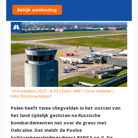
OVER DE GRENS
Bekijk aanbieding
19 november 2025 - 8:33 | Door:
ANP / Onze redactie
|
Foto: Rzeszow Airport
Polen heeft twee vliegvelden in het oosten van
het land tijdelijk gesloten na Russische
bombardementen net over de grens met
Oekraïne. Dat meldt de Poolse
luchtverkeersleidingsdienst PANSA op X. De