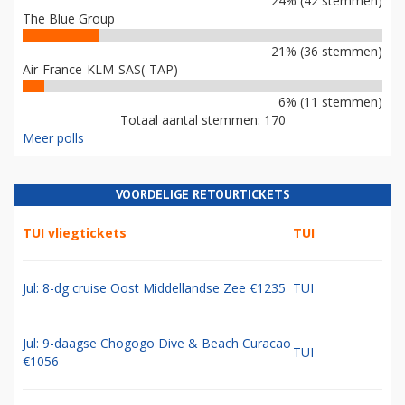
24% (42 stemmen)
The Blue Group
21% (36 stemmen)
Air-France-KLM-SAS(-TAP)
6% (11 stemmen)
Totaal aantal stemmen: 170
Meer polls
VOORDELIGE RETOURTICKETS
TUI vliegtickets
TUI
Jul: 8-dg cruise Oost Middellandse Zee €1235
TUI
Jul: 9-daagse Chogogo Dive & Beach Curacao
TUI
€1056