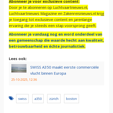
Abonneer je voor exclusieve content:
Door je te abonneren op Luchtvaartnieuws.nl,
Luchtvaartnieuws Magazine en Zakenreisnieuws.nl krijg
je toegang tot exclusieve content en jarenlange
ervaring die je steeds een stap voorsprong geeft.
Abonneer je vandaag nog en word onderdeel van
een gemeenschap die waarde hecht aan kwaliteit,
betrouwbaarheid en échte journalistiek.
Lees ook:
SWISS A350 maakt eerste commerciële
vlucht binnen Europa
25-10-2025, 12:36
swiss
a350
zürich
boston