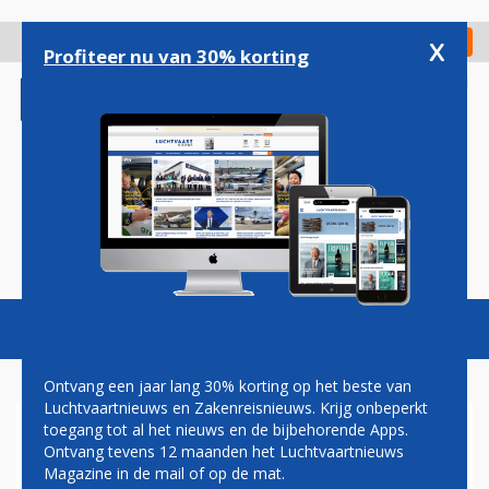
Overslaan
en
x
Digitaal Magazine
Registreer
Check in
naar
Profiteer nu van 30% korting
de
inhoud
gaan
Magazine
Podcasts
Vacatures
Toggl
naviga
Ontvang een jaar lang 30% korting op het beste van
Luchtvaartnieuws en Zakenreisnieuws. Krijg onbeperkt
toegang tot al het nieuws en de bijbehorende Apps.
NIEUWE AIRBUS A350 VAN
Ontvang tevens 12 maanden het Luchtvaartnieuws
SWISS MAAKT EERSTE
Magazine in de mail of op de mat.