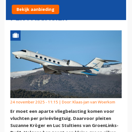
PRIVÉJETS: TOT 2.000 EURO
Bekijk aanbieding
PER PASSAGIER
24 november 2025 - 11:15 | Door:
Klaas-Jan van Woerkom
Er moet een aparte vliegbelasting komen voor
vluchten per privévliegtuig. Daarvoor pleiten
Suzanne Kröger en Luc Stultiens van GroenLinks-