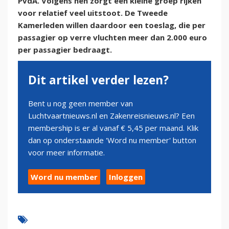
PvdA. Volgens hen zorgt een kleine groep rijken
voor relatief veel uitstoot. De Tweede
Kamerleden willen daardoor een toeslag, die per
passagier op verre vluchten meer dan 2.000 euro
per passagier bedraagt.
Dit artikel verder lezen?
Bent u nog geen member van
Luchtvaartnieuws.nl en Zakenreisnieuws.nl? Een
membership is er al vanaf € 5,45 per maand. Klik
dan op onderstaande 'Word nu member' button
voor meer informatie.
Word nu member
Inloggen