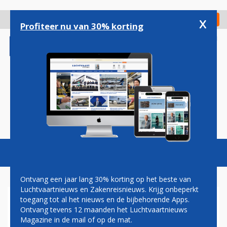
Overslaan
en
x
Digitaal Magazine
Registreer
Check in
naar
Profiteer nu van 30% korting
de
inhoud
gaan
Magazine
Podcasts
Vacatures
Toggl
naviga
Ontvang een jaar lang 30% korting op het beste van
Luchtvaartnieuws en Zakenreisnieuws. Krijg onbeperkt
toegang tot al het nieuws en de bijbehorende Apps.
GL-PVDA WIL
Ontvang tevens 12 maanden het Luchtvaartnieuws
VLIEGBELASTING VOOR
Magazine in de mail of op de mat.