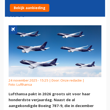
VAN BOEING 747 TOT AIRBUS
Bekijk aanbieding
A380
24 november 2025 - 15:25 | Door:
Onze redactie
|
Foto: Lufthansa
Lufthansa pakt in 2026 groots uit voor haar
honderdste verjaardag. Naast de al
aangekondigde Boeing 787-9, die in december