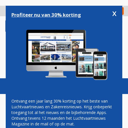
Overslaan
en
x
Digitaal Magazine
Registreer
Check in
naar
Profiteer nu van 30% korting
de
inhoud
gaan
Magazine
Podcasts
Vacatures
Toggl
naviga
Ontvang een jaar lang 30% korting op het beste van
Luchtvaartnieuws en Zakenreisnieuws. Krijg onbeperkt
toegang tot al het nieuws en de bijbehorende Apps.
LUFTHANSA STEEKT VLOOT
Ontvang tevens 12 maanden het Luchtvaartnieuws
IN VERJAARDAGSKOSTUUM,
Magazine in de mail of op de mat.