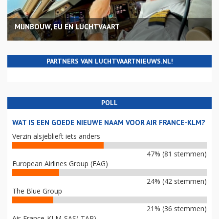
MIJNBOUW, EU EN LUCHTVAART
PARTNERS VAN LUCHTVAARTNIEUWS.NL!
POLL
WAT IS EEN GOEDE NIEUWE NAAM VOOR AIR FRANCE-KLM?
Verzin alsjeblieft iets anders
47% (81 stemmen)
European Airlines Group (EAG)
24% (42 stemmen)
The Blue Group
21% (36 stemmen)
Air-France-KLM-SAS(-TAP)