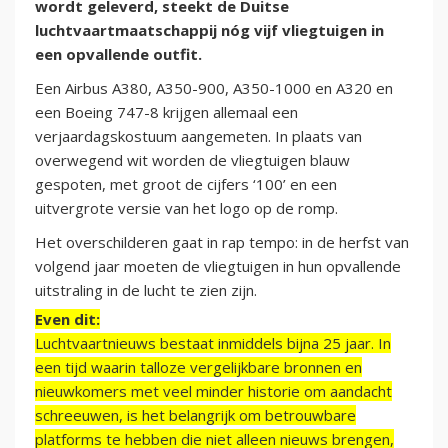
wordt geleverd, steekt de Duitse
luchtvaartmaatschappij nóg vijf vliegtuigen in
een opvallende outfit.
Een Airbus A380, A350-900, A350-1000 en A320 en
een Boeing 747-8 krijgen allemaal een
verjaardagskostuum aangemeten. In plaats van
overwegend wit worden de vliegtuigen blauw
gespoten, met groot de cijfers ‘100’ en een
uitvergrote versie van het logo op de romp.
Het overschilderen gaat in rap tempo: in de herfst van
volgend jaar moeten de vliegtuigen in hun opvallende
uitstraling in de lucht te zien zijn.
Even dit:
Luchtvaartnieuws bestaat inmiddels bijna 25 jaar. In
een tijd waarin talloze vergelijkbare bronnen en
nieuwkomers met veel minder historie om aandacht
schreeuwen, is het belangrijk om betrouwbare
platforms te hebben die niet alleen nieuws brengen,