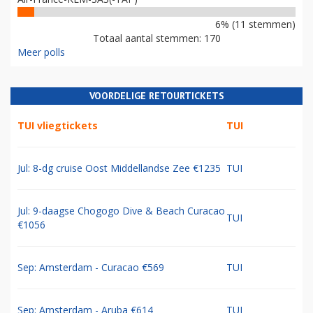
6% (11 stemmen)
Totaal aantal stemmen: 170
Meer polls
VOORDELIGE RETOURTICKETS
TUI vliegtickets
TUI
Jul: 8-dg cruise Oost Middellandse Zee €1235
TUI
Jul: 9-daagse Chogogo Dive & Beach Curacao
TUI
€1056
Sep: Amsterdam - Curacao €569
TUI
Sep: Amsterdam - Aruba €614
TUI