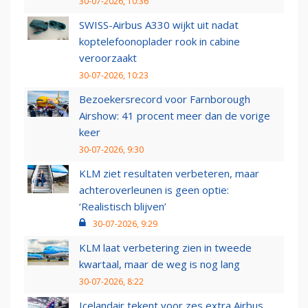
30-07-2026, 10:36
SWISS-Airbus A330 wijkt uit nadat
koptelefoonoplader rook in cabine
veroorzaakt
30-07-2026, 10:23
Bezoekersrecord voor Farnborough
Airshow: 41 procent meer dan de vorige
keer
30-07-2026, 9:30
KLM ziet resultaten verbeteren, maar
achteroverleunen is geen optie:
‘Realistisch blijven’
30-07-2026, 9:29
KLM laat verbetering zien in tweede
kwartaal, maar de weg is nog lang
30-07-2026, 8:22
Icelandair tekent voor zes extra Airbus