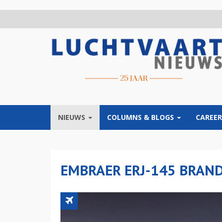
Overslaan
en
naar
de
inhoud
gaan
NIEUWS
COLUMNS & BLOGS
CAREER
EMBRAER ERJ-145 BRAND