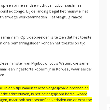
 op een binnenlandse vlucht van Lubumbashi naar
ubliek Congo. Bij de landing begaf het neuswiel het
tst vanwege werkzaamheden. Het vliegtuig raakte
aarna vlam. Op videobeelden is te zien dat het toestel
 en drie bemanningsleden konden het toestel op tijd
olese minister van Mijnbouw, Louis Watum, die samen
ar een ingestorte kopermijn in Kolwezi, waar eerder
en.
r. In een tijd waarin talloze vergelijkbare bronnen en
acht schreeuwen, is het belangrijk om betrouwbare
ngen, maar ook perspectief en verhalen die er echt toe