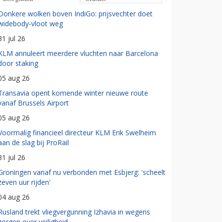
Donkere wolken boven IndiGo: prijsvechter doet
widebody-vloot weg
31 jul 26
KLM annuleert meerdere vluchten naar Barcelona
door staking
05 aug 26
Transavia opent komende winter nieuwe route
vanaf Brussels Airport
05 aug 26
Voormalig financieel directeur KLM Erik Swelheim
aan de slag bij ProRail
31 jul 26
Groningen vanaf nu verbonden met Esbjerg: 'scheelt
zeven uur rijden'
04 aug 26
Rusland trekt vliegvergunning Izhavia in wegens
zorgen over veiligheid