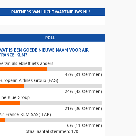
PARTNERS VAN LUCHTVAARTNIEUWS.NL!
POLL
WAT IS EEN GOEDE NIEUWE NAAM VOOR AIR
FRANCE-KLM?
Verzin alsjeblieft iets anders
47% (81 stemmen)
European Airlines Group (EAG)
24% (42 stemmen)
The Blue Group
21% (36 stemmen)
Air-France-KLM-SAS(-TAP)
6% (11 stemmen)
Totaal aantal stemmen: 170