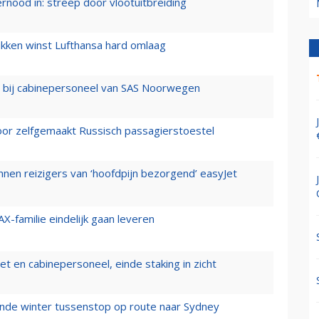
ernood in: streep door vlootuitbreiding
ukken winst Lufthansa hard omlaag
 bij cabinepersoneel van SAS Noorwegen
voor zelfgemaakt Russisch passagierstoestel
nen reizigers van ‘hoofdpijn bezorgend’ easyJet
X-familie eindelijk gaan leveren
t en cabinepersoneel, einde staking in zicht
mende winter tussenstop op route naar Sydney