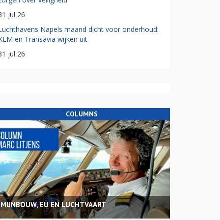
31 jul 26
Luchthavens Napels maand dicht voor onderhoud:
KLM en Transavia wijken uit
31 jul 26
COLUMNS
MIJNBOUW, EU EN LUCHTVAART