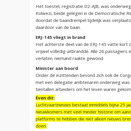
Het toestel, registratie D2-AJB, was onderweg
Kolwezi, beide gelegen in de Democratische Rep
doordat de baandrempel tijdelijk was verplaa
daardoor van de baan.
ERJ-145 vliegt in brand
Het achterste deel van de ERJ-145 vatte kort d
vrijwel volledig uitbrandde. Alle 26 passagiers
verlaten; niemand raakte gewond.
Minister aan boord
Onder de inzittenden bevond zich ook de Cong
met een delegatie ambtenaren onderweg was na
tientallen arbeiders om het leven waren gekom
Even dit:
Luchtvaartnieuws bestaat inmiddels bijna 25 jaa
nieuwkomers met veel minder historie om aand
platforms te hebben die niet alleen nieuws bre
doen.