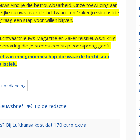
ieuws vind je die betrouwbaarheid. Onze toewijding aan
ijke nieuws over de luchtvaart- en (zaken)reisindustrie
raag een stap voor willen blijven.
Luchtvaartnieuws Magazine en Zakenreisnieuws.nl krijg
e ervaring die je steeds een stap voorsprong geeft.
el van een gemeenschap die waarde hecht aan
listiek.
noodlanding
nieuwsbrief
Tip de redactie
s? Bij Lufthansa kost dat 170 euro extra