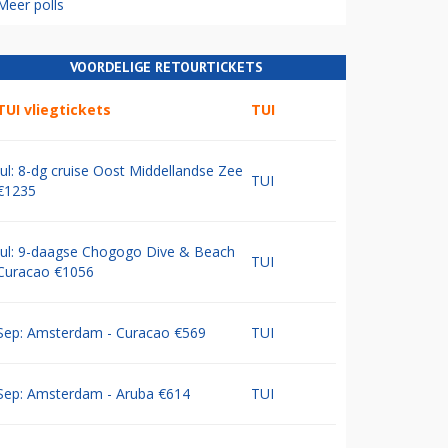
Meer polls
VOORDELIGE RETOURTICKETS
TUI vliegtickets
TUI
Jul: 8-dg cruise Oost Middellandse Zee
TUI
€1235
Jul: 9-daagse Chogogo Dive & Beach
TUI
Curacao €1056
Sep: Amsterdam - Curacao €569
TUI
Sep: Amsterdam - Aruba €614
TUI