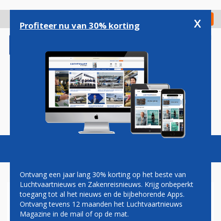
Overslaan
en
x
Digitaal Magazine
Registreer
Check in
naar
Profiteer nu van 30% korting
de
inhoud
gaan
Magazine
Podcasts
Vacatures
Toggl
naviga
Ontvang een jaar lang 30% korting op het beste van
Luchtvaartnieuws en Zakenreisnieuws. Krijg onbeperkt
toegang tot al het nieuws en de bijbehorende Apps.
LUCHTHAVEN VILNIUS WEER
Ontvang tevens 12 maanden het Luchtvaartnieuws
OPEN NA
Magazine in de mail of op de mat.