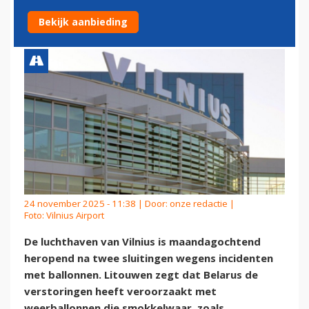
BALLONINCIDENTEN
Bekijk aanbieding
24 november 2025 - 11:38 | Door:
onze redactie
|
Foto: Vilnius Airport
De luchthaven van Vilnius is maandagochtend
heropend na twee sluitingen wegens incidenten
met ballonnen. Litouwen zegt dat Belarus de
verstoringen heeft veroorzaakt met
weerballonnen die smokkelwaar, zoals