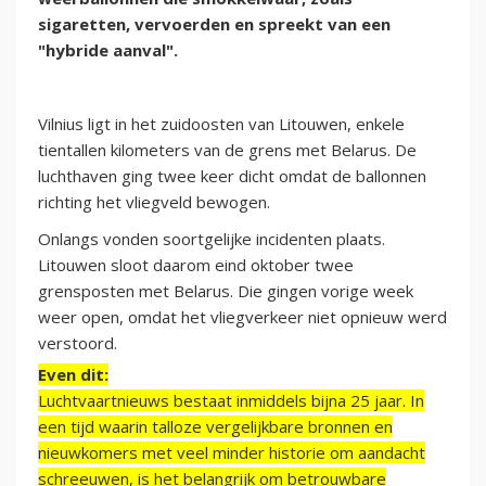
sigaretten, vervoerden en spreekt van een
"hybride aanval".
Vilnius ligt in het zuidoosten van Litouwen, enkele
tientallen kilometers van de grens met Belarus. De
luchthaven ging twee keer dicht omdat de ballonnen
richting het vliegveld bewogen.
Onlangs vonden soortgelijke incidenten plaats.
Litouwen sloot daarom eind oktober twee
grensposten met Belarus. Die gingen vorige week
weer open, omdat het vliegverkeer niet opnieuw werd
verstoord.
Even dit:
Luchtvaartnieuws bestaat inmiddels bijna 25 jaar. In
een tijd waarin talloze vergelijkbare bronnen en
nieuwkomers met veel minder historie om aandacht
schreeuwen, is het belangrijk om betrouwbare