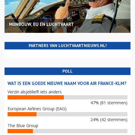
MIJNBOUW, EU EN LUCHTVAART
PARTNERS VAN LUCHTVAARTNIEUWS.NL!
POLL
WAT IS EEN GOEDE NIEUWE NAAM VOOR AIR FRANCE-KLM?
Verzin alsjeblieft iets anders
47% (81 stemmen)
European Airlines Group (EAG)
24% (42 stemmen)
The Blue Group