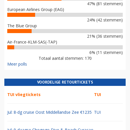
47% (81 stemmen)
European Airlines Group (EAG)
24% (42 stemmen)
The Blue Group
21% (36 stemmen)
Air-France-KLM-SAS(-TAP)
6% (11 stemmen)
Totaal aantal stemmen: 170
Meer polls
VOORDELIGE RETOURTICKETS
TUI vliegtickets
TUI
Jul: 8-dg cruise Oost Middellandse Zee €1235
TUI
Jul: 9-daagse Chogogo Dive & Beach Curacao