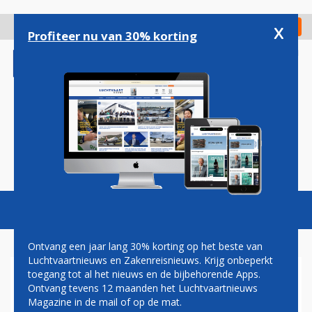
Overslaan
en
x
Digitaal Magazine
Registreer
Check in
naar
Profiteer nu van 30% korting
de
inhoud
gaan
Magazine
Podcasts
Vacatures
Toggl
naviga
Ontvang een jaar lang 30% korting op het beste van
Luchtvaartnieuws en Zakenreisnieuws. Krijg onbeperkt
toegang tot al het nieuws en de bijbehorende Apps.
DRONES
Ontvang tevens 12 maanden het Luchtvaartnieuws
Magazine in de mail of op de mat.