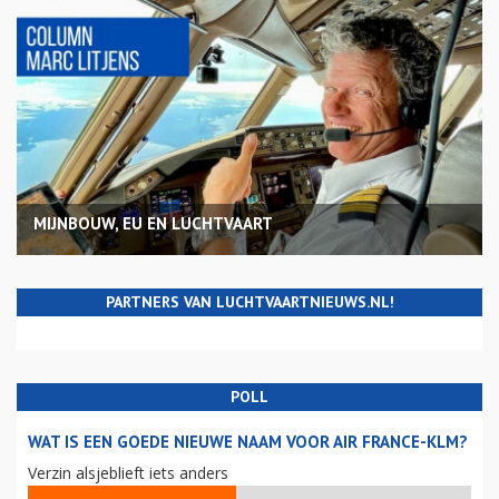
MIJNBOUW, EU EN LUCHTVAART
PARTNERS VAN LUCHTVAARTNIEUWS.NL!
POLL
WAT IS EEN GOEDE NIEUWE NAAM VOOR AIR FRANCE-KLM?
Verzin alsjeblieft iets anders