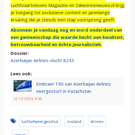
Luchtvaartnieuws Magazine en Zakenreisnieuws.nl krijg
je toegang tot exclusieve content en jarenlange
ervaring die je steeds een stap voorsprong geeft.
Abonneer je vandaag nog en word onderdeel van
een gemeenschap die waarde hecht aan kwaliteit,
betrouwbaarheid en échte journalistiek.
Dossier:
Azerbaijan Airlines-vlucht 8243
Lees ook:
Embraer 190 van Azerbaijan Airlines
neergestort in Kazachstan
25-12-2024, 8:46
luchtafweergeschut
rusland
drones