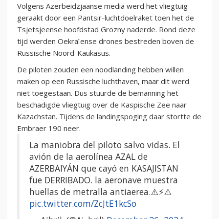
Volgens Azerbeidzjaanse media werd het vliegtuig
geraakt door een Pantsir-luchtdoelraket toen het de
Tsjetsjeense hoofdstad Grozny naderde. Rond deze
tijd werden Oekraïense drones bestreden boven de
Russische Noord-Kaukasus.
De piloten zouden een noodlanding hebben willen
maken op een Russische luchthaven, maar dit werd
niet toegestaan. Dus stuurde de bemanning het
beschadigde vliegtuig over de Kaspische Zee naar
Kazachstan. Tijdens de landingspoging daar stortte de
Embraer 190 neer.
La maniobra del piloto salvo vidas. El
avión de la aerolínea AZAL de
AZERBAIYÁN que cayó en KASAJISTAN
fue DERRIBADO. la aeronave muestra
huellas de metralla antiaerea.⚠️⚡⚠️
pic.twitter.com/ZcJtE1kcSo