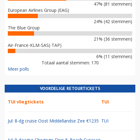
47% (81 stemmen)
European Airlines Group (EAG)
24% (42 stemmen)
The Blue Group
21% (36 stemmen)
Air-France-KLM-SAS(-TAP)
6% (11 stemmen)
Totaal aantal stemmen: 170
Meer polls
VOORDELIGE RETOURTICKETS
TUI vliegtickets
TUI
Jul: 8-dg cruise Oost Middellandse Zee €1235
TUI
Jul: 9-daagse Chogogo Dive & Beach Curacao