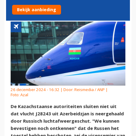
AZERBAIJAN AIRLINES
Bekijk aanbieding
26 december 2024 - 16:32 | Door:
Reismedia / ANP
|
Foto: Azal
De Kazachstaanse autoriteiten sluiten niet uit
dat vlucht J28243 uit Azerbeidzjan is neergehaald
door Russisch luchtafweergeschut. "We kunnen
bevestigen noch ontkennen" dat de Russen het
toestel hebben beschoten, zei de vicepremier van