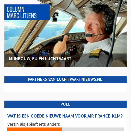
MIJNBOUW, EU EN LUCHTVAART
PARTNERS VAN LUCHTVAARTNIEUWS.NL!
POLL
WAT IS EEN GOEDE NIEUWE NAAM VOOR AIR FRANCE-KLM?
Verzin alsjeblieft iets anders