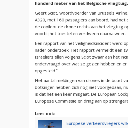
honderd meter van het Belgische vliegtuig.
Geert Sciot, woordvoerder van Brussels Airline
A320, met 160 passagiers aan boord, had net d
de copiloot de drone rechts van het vliegtuig 
voorbij het toestel en verdween daarna weer.
Een rapport van het veiligheidsincident werd op
nader onderzoek. Het rapport vermeldt een zwa
Israëliërs tillen volgens Sciot zwaar aan het i
ondervraagd over wat ze gezien hebben en er is 
opgesteld.”
Het aantal meldingen van drones in de buurt v
botsingen hebben zich nog niet voorgedaan, maa
is dat het een keer misgaat. De European Cockp
Europese Commissie en dring aan op strengere
Lees ook:
Europese verkeersvliegers will