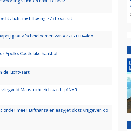
chorting vluchten naar Tel Aviv
vrachtvlucht met Boeing 777F ooit uit
happij gaat afscheid nemen van A220-100-vloot
 Apollo, Castlelake haakt af
n de luchtvaart
t vliegveld Maastricht zich aan bij ANVR
t onder meer Lufthansa en easyJet slots vrijgeven op