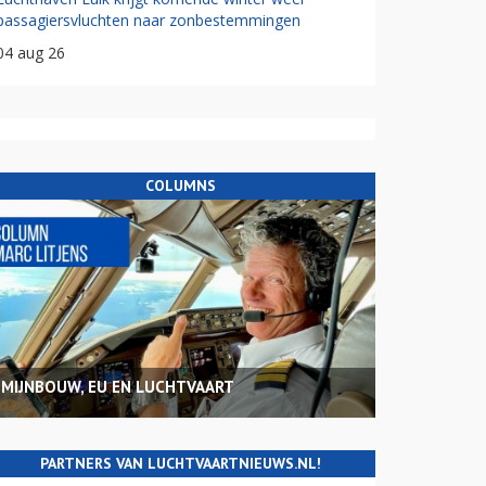
passagiersvluchten naar zonbestemmingen
04 aug 26
COLUMNS
MIJNBOUW, EU EN LUCHTVAART
PARTNERS VAN LUCHTVAARTNIEUWS.NL!