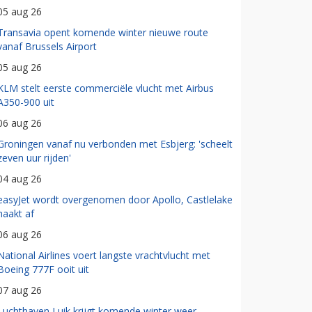
05 aug 26
Transavia opent komende winter nieuwe route
vanaf Brussels Airport
05 aug 26
KLM stelt eerste commerciële vlucht met Airbus
A350-900 uit
06 aug 26
Groningen vanaf nu verbonden met Esbjerg: 'scheelt
zeven uur rijden'
04 aug 26
easyJet wordt overgenomen door Apollo, Castlelake
haakt af
06 aug 26
National Airlines voert langste vrachtvlucht met
Boeing 777F ooit uit
07 aug 26
Luchthaven Luik krijgt komende winter weer