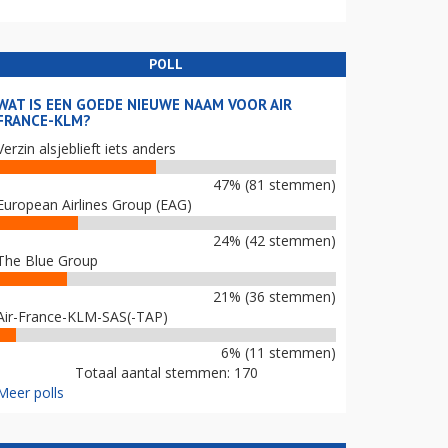
POLL
WAT IS EEN GOEDE NIEUWE NAAM VOOR AIR
FRANCE-KLM?
Verzin alsjeblieft iets anders
47% (81 stemmen)
European Airlines Group (EAG)
24% (42 stemmen)
The Blue Group
21% (36 stemmen)
Air-France-KLM-SAS(-TAP)
6% (11 stemmen)
Totaal aantal stemmen: 170
Meer polls