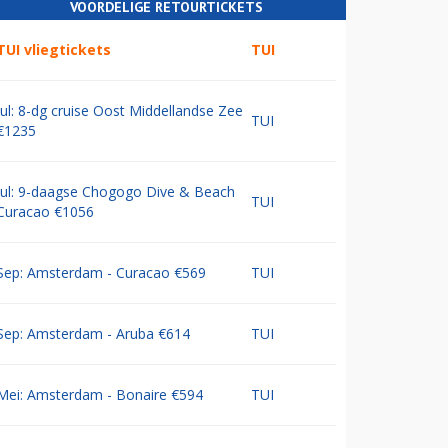
VOORDELIGE RETOURTICKETS
TUI vliegtickets
TUI
Jul: 8-dg cruise Oost Middellandse Zee
TUI
€1235
Jul: 9-daagse Chogogo Dive & Beach
TUI
Curacao €1056
Sep: Amsterdam - Curacao €569
TUI
Sep: Amsterdam - Aruba €614
TUI
Mei: Amsterdam - Bonaire €594
TUI