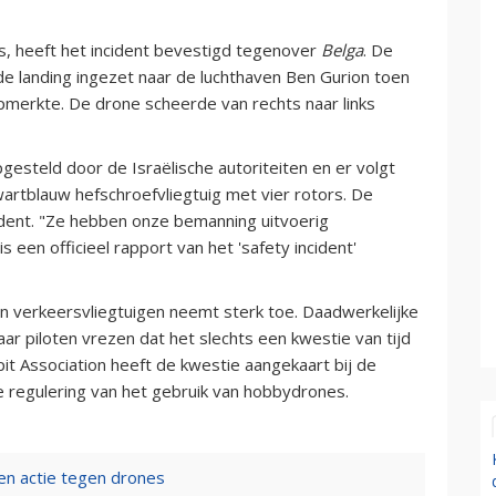
s, heeft het incident bevestigd tegenover
Belga
. De
e landing ingezet naar de luchthaven Ben Gurion toen
opmerkte. De drone scheerde van rechts naar links
gesteld door de Israëlische autoriteiten en er volgt
rtblauw hefschroefvliegtuig met vier rotors. De
ncident. "Ze hebben onze bemanning uitvoerig
een officieel rapport van het 'safety incident'
an verkeersvliegtuigen neemt sterk toe. Daadwerkelijke
r piloten vrezen dat het slechts een kwestie van tijd
it Association heeft de kwestie aangekaart bij de
 regulering van het gebruik van hobbydrones.
en actie tegen drones