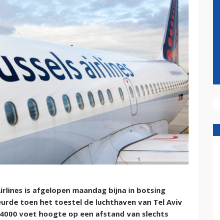
rlines is afgelopen maandag bijna in botsing
rde toen het toestel de luchthaven van Tel Aviv
p 4000 voet hoogte op een afstand van slechts