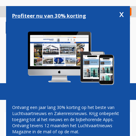
Overslaan
en
x
Digitaal Magazine
Registreer
Check in
naar
Profiteer nu van 30% korting
de
inhoud
gaan
Magazine
Podcasts
Vacatures
Toggl
naviga
Ontvang een jaar lang 30% korting op het beste van
Luchtvaartnieuws en Zakenreisnieuws. Krijg onbeperkt
toegang tot al het nieuws en de bijbehorende Apps.
LUCHTHAVEN KOEWEIT
Ontvang tevens 12 maanden het Luchtvaartnieuws
GESLOTEN NA DODELIJKE
Magazine in de mail of op de mat.