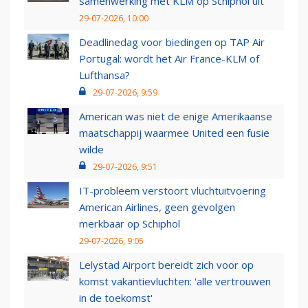
samenwerking met KLM op Schiphol uit
29-07-2026, 10:00
Deadlinedag voor biedingen op TAP Air
Portugal: wordt het Air France-KLM of
Lufthansa?
29-07-2026, 9:59
American was niet de enige Amerikaanse
maatschappij waarmee United een fusie
wilde
29-07-2026, 9:51
IT-probleem verstoort vluchtuitvoering
American Airlines, geen gevolgen
merkbaar op Schiphol
29-07-2026, 9:05
Lelystad Airport bereidt zich voor op
komst vakantievluchten: 'alle vertrouwen
in de toekomst'