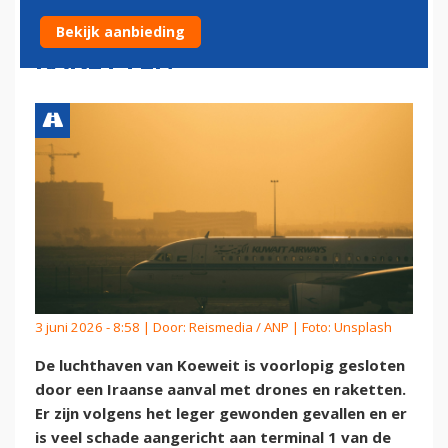
AANVAL MET DRONES EN
Bekijk aanbieding
RAKETTEN
3 juni 2026 - 8:58 | Door:
Reismedia / ANP
| Foto: Unsplash
De luchthaven van Koeweit is voorlopig gesloten
door een Iraanse aanval met drones en raketten.
Er zijn volgens het leger gewonden gevallen en er
is veel schade aangericht aan terminal 1 van de