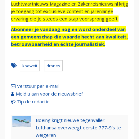
Luchtvaartnieuws Magazine en Zakenreisnieuws.nl krijg
je toegang tot exclusieve content en jarenlange
ervaring die je steeds een stap voorsprong geeft.
Abonneer je vandaag nog en word onderdeel van
een gemeenschap die waarde hecht aan kwaliteit,
betrouwbaarheid en échte journalistiek.
koeweit
drones
Verstuur per e-mail
Meld u aan voor de nieuwsbrief
Tip de redactie
Boeing krijgt nieuwe tegenvaller:
Lufthansa overweegt eerste 777-9’s te
weigeren