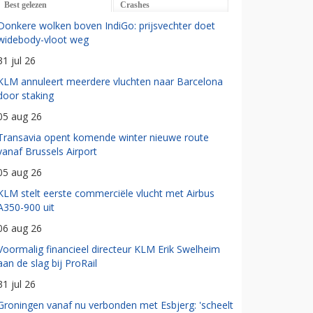
Best gelezen
Crashes
Donkere wolken boven IndiGo: prijsvechter doet
widebody-vloot weg
31 jul 26
KLM annuleert meerdere vluchten naar Barcelona
door staking
05 aug 26
Transavia opent komende winter nieuwe route
vanaf Brussels Airport
05 aug 26
KLM stelt eerste commerciële vlucht met Airbus
A350-900 uit
06 aug 26
Voormalig financieel directeur KLM Erik Swelheim
aan de slag bij ProRail
31 jul 26
Groningen vanaf nu verbonden met Esbjerg: 'scheelt