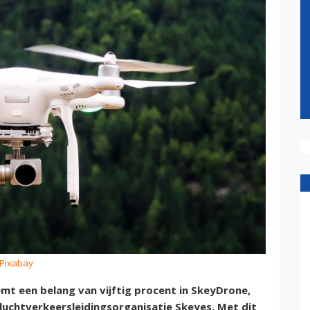
 Pixabay
t een belang van vijftig procent in SkeyDrone,
uchtverkeersleidingsorganisatie Skeyes. Met dit