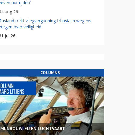
zeven uur rijden'
04 aug 26
Rusland trekt vliegvergunning Izhavia in wegens
zorgen over veiligheid
31 jul 26
COLUMNS
MIJNBOUW, EU EN LUCHTVAART