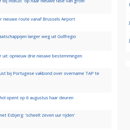
 bij IndiGo: 'op naar nieuwe fase van groei'
 nieuwe route vanaf Brussels Airport
aatschappijen langer weg uit Golfregio
er uit: opnieuw drie nieuwe bestemmingen
rust bij Portugese vakbond over overname TAP te
hol opent op 6 augustus haar deuren
t Esbjerg: 'scheelt zeven uur rijden'