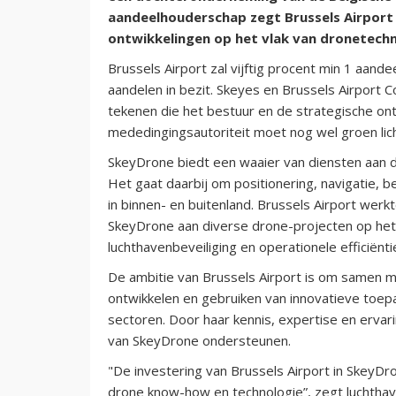
aandeelhouderschap zegt Brussels Airport e
ontwikkelingen op het vlak van dronetechn
Brussels Airport zal vijftig procent min 1 aan
aandelen in bezit. Skeyes en Brussels Airpor
tekenen die het bestuur en de strategische on
mededingingsautoriteit moet nog wel groen lich
SkeyDrone biedt een waaier van diensten aan di
Het gaat daarbij om positionering, navigatie, 
in binnen- en buitenland. Brussels Airport wer
SkeyDrone aan diverse drone-projecten op het
luchthavenbeveiliging en operationele efficiënti
De ambitie van Brussels Airport is om samen 
ontwikkelen en gebruiken van innovatieve toepa
sectoren. Door haar kennis, expertise en ervari
van SkeyDrone ondersteunen.
"De investering van Brussels Airport in SkeyDro
drone know-how en technologie”, zegt luchthave