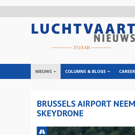
Overslaan
en
naar
de
inhoud
gaan
NIEUWS
COLUMNS & BLOGS
CAREER
BRUSSELS AIRPORT NEEM
SKEYDRONE