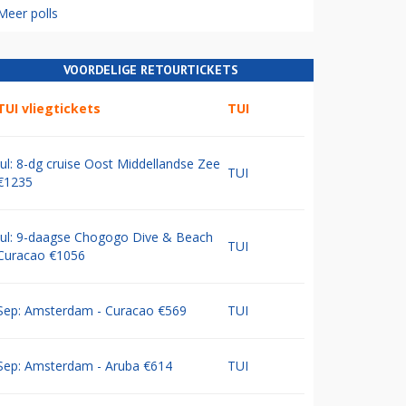
Meer polls
VOORDELIGE RETOURTICKETS
TUI vliegtickets
TUI
Jul: 8-dg cruise Oost Middellandse Zee
TUI
€1235
Jul: 9-daagse Chogogo Dive & Beach
TUI
Curacao €1056
Sep: Amsterdam - Curacao €569
TUI
Sep: Amsterdam - Aruba €614
TUI