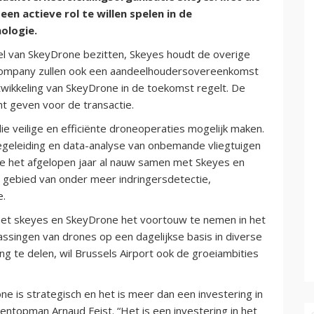
en actieve rol te willen spelen in de
ologie.
deel van SkeyDrone bezitten, Skeyes houdt de overige
t Company zullen ook een aandeelhoudersovereenkomst
twikkeling van SkeyDrone in de toekomst regelt. De
t geven voor de transactie.
e veilige en efficiënte droneoperaties mogelijk maken.
begeleiding en data-analyse van onbemande vliegtuigen
kte het afgelopen jaar al nauw samen met Skeyes en
 gebied van onder meer indringersdetectie,
e.
met skeyes en SkeyDrone het voortouw te nemen in het
ssingen van drones op een dagelijkse basis in diverse
ng te delen, wil Brussels Airport ook de groeiambities
ne is strategisch en het is meer dan een investering in
ntopman Arnaud Feist. “Het is een investering in het