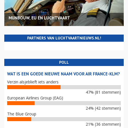
MIJNBOUW, EU EN LUCHTVAART
PARTNERS VAN LUCHTVAARTNIEUWS.NL!
POLL
WAT IS EEN GOEDE NIEUWE NAAM VOOR AIR FRANCE-KLM?
Verzin alsjeblieft iets anders
47% (81 stemmen)
European Airlines Group (EAG)
24% (42 stemmen)
The Blue Group
21% (36 stemmen)