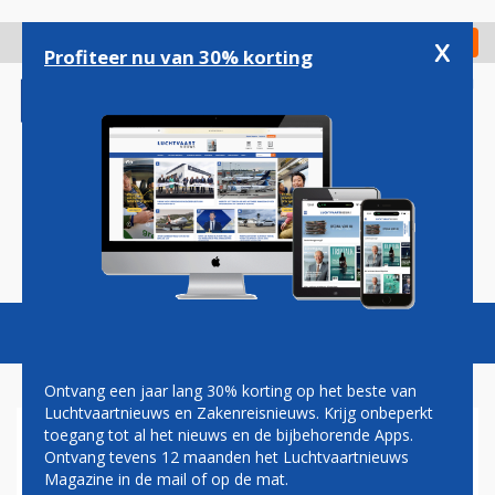
Overslaan
en
x
Digitaal Magazine
Registreer
Check in
naar
Profiteer nu van 30% korting
de
inhoud
gaan
Magazine
Podcasts
Vacatures
Toggl
naviga
Ontvang een jaar lang 30% korting op het beste van
Luchtvaartnieuws en Zakenreisnieuws. Krijg onbeperkt
toegang tot al het nieuws en de bijbehorende Apps.
SKEYES
Ontvang tevens 12 maanden het Luchtvaartnieuws
Magazine in de mail of op de mat.