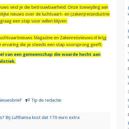
ieuws vind je die betrouwbaarheid. Onze toewijding aan
ijke nieuws over de luchtvaart- en (zaken)reisindustrie
raag een stap voor willen blijven.
Luchtvaartnieuws Magazine en Zakenreisnieuws.nl krijg
e ervaring die je steeds een stap voorsprong geeft.
el van een gemeenschap die waarde hecht aan
listiek.
nieuwsbrief
Tip de redactie
s? Bij Lufthansa kost dat 170 euro extra