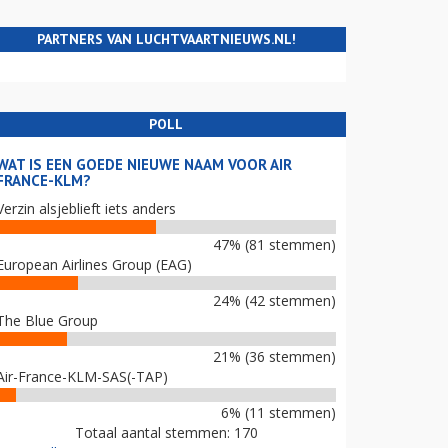
PARTNERS VAN LUCHTVAARTNIEUWS.NL!
POLL
WAT IS EEN GOEDE NIEUWE NAAM VOOR AIR
FRANCE-KLM?
Verzin alsjeblieft iets anders
47% (81 stemmen)
European Airlines Group (EAG)
24% (42 stemmen)
The Blue Group
21% (36 stemmen)
Air-France-KLM-SAS(-TAP)
6% (11 stemmen)
Totaal aantal stemmen: 170