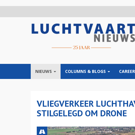
Overslaan
en
naar
de
inhoud
gaan
NIEUWS
COLUMNS & BLOGS
CAREER
VLIEGVERKEER LUCHTHA
STILGELEGD OM DRONE