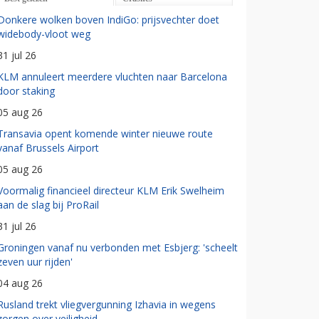
Donkere wolken boven IndiGo: prijsvechter doet
widebody-vloot weg
31 jul 26
KLM annuleert meerdere vluchten naar Barcelona
door staking
05 aug 26
Transavia opent komende winter nieuwe route
vanaf Brussels Airport
05 aug 26
Voormalig financieel directeur KLM Erik Swelheim
aan de slag bij ProRail
31 jul 26
Groningen vanaf nu verbonden met Esbjerg: 'scheelt
zeven uur rijden'
04 aug 26
Rusland trekt vliegvergunning Izhavia in wegens
zorgen over veiligheid