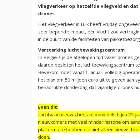
vliegverkeer op hetzelfde vliegveld en da
drones.
Het vliegverkeer in Luik heeft vrijdag ongeveer
zeer beperkte impact, één vlucht zou vertrag
in de buurt van de faciliteiten van pakketbezor
Versterking luchtbewakingscentrum
In België zijn de afgelopen tijd vaker drones ges
daarop besloten het luchtbewakingscentrum te v
Bevekom moet vanaf 1 januari volledig operatio
het plan om 50 miljoen euro uit te geven aan 
benadrukte donderdag dat vijandige drones nu
Even dit:
Luchtvaartnieuws bestaat inmiddels bijna 25 jaa
nieuwkomers met veel minder historie om aand
platforms te hebben die niet alleen nieuws bre
doen.