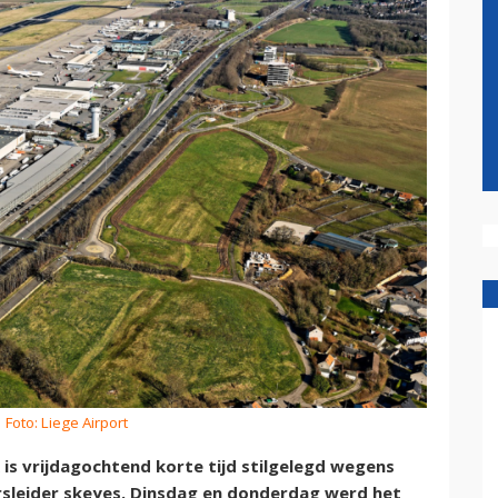
 Foto: Liege Airport
 is vrijdagochtend korte tijd stilgelegd wegens
rsleider skeyes. Dinsdag en donderdag werd het