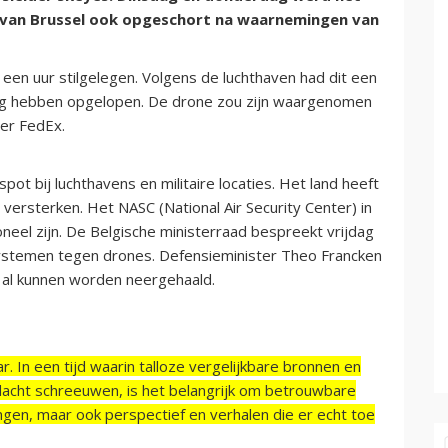
t van Brussel ook opgeschort na waarnemingen van
 een uur stilgelegen. Volgens de luchthaven had dit een
ing hebben opgelopen. De drone zou zijn waargenomen
ger FedEx.
pot bij luchthavens en militaire locaties. Het land heeft
ersterken. Het NASC (National Air Security Center) in
neel zijn. De Belgische ministerraad bespreekt vrijdag
systemen tegen drones. Defensieminister Theo Francken
 al kunnen worden neergehaald.
r. In een tijd waarin talloze vergelijkbare bronnen en
acht schreeuwen, is het belangrijk om betrouwbare
ngen, maar ook perspectief en verhalen die er echt toe