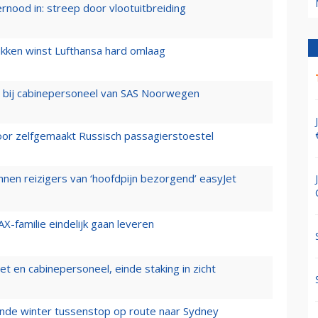
ernood in: streep door vlootuitbreiding
ukken winst Lufthansa hard omlaag
 bij cabinepersoneel van SAS Noorwegen
voor zelfgemaakt Russisch passagierstoestel
nen reizigers van ‘hoofdpijn bezorgend’ easyJet
X-familie eindelijk gaan leveren
t en cabinepersoneel, einde staking in zicht
mende winter tussenstop op route naar Sydney