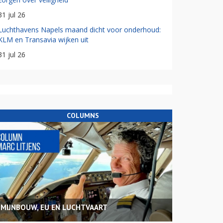
31 jul 26
Luchthavens Napels maand dicht voor onderhoud:
KLM en Transavia wijken uit
31 jul 26
COLUMNS
MIJNBOUW, EU EN LUCHTVAART