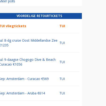
Meer polls
VOORDELIGE RETOURTICKETS
TUI vliegtickets
TUI
Jul: 8-dg cruise Oost Middellandse Zee
TUI
€1235
Jul: 9-daagse Chogogo Dive & Beach
TUI
Curacao €1056
Sep: Amsterdam - Curacao €569
TUI
Sep: Amsterdam - Aruba €614
TUI