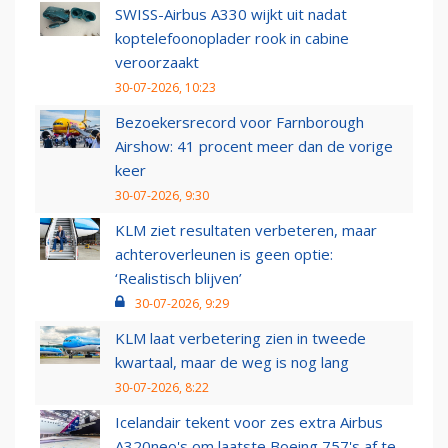
SWISS-Airbus A330 wijkt uit nadat
koptelefoonoplader rook in cabine
veroorzaakt
30-07-2026, 10:23
Bezoekersrecord voor Farnborough
Airshow: 41 procent meer dan de vorige
keer
30-07-2026, 9:30
KLM ziet resultaten verbeteren, maar
achteroverleunen is geen optie:
‘Realistisch blijven’
30-07-2026, 9:29
KLM laat verbetering zien in tweede
kwartaal, maar de weg is nog lang
30-07-2026, 8:22
Icelandair tekent voor zes extra Airbus
A320neo's om laatste Boeing 757's af te