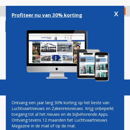
Overslaan
en
x
Digitaal Magazine
Registreer
Check in
naar
Profiteer nu van 30% korting
de
inhoud
gaan
Magazine
Podcasts
Vacatures
Toggl
naviga
Ontvang een jaar lang 30% korting op het beste van
Luchtvaartnieuws en Zakenreisnieuws. Krijg onbeperkt
toegang tot al het nieuws en de bijbehorende Apps.
INDIGO WIL PILOTEN MET
Ontvang tevens 12 maanden het Luchtvaartnieuws
VERHOOGDE TOESLAGEN
Magazine in de mail of op de mat.