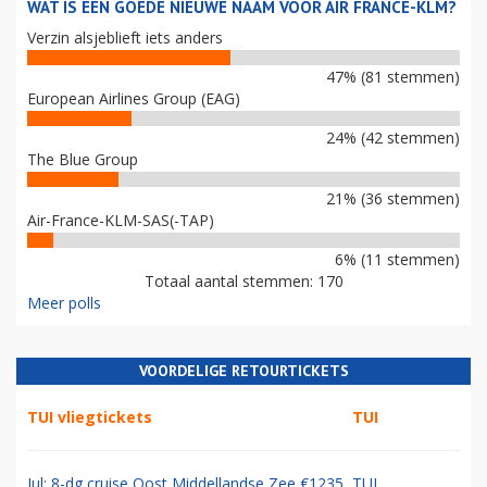
WAT IS EEN GOEDE NIEUWE NAAM VOOR AIR FRANCE-KLM?
Verzin alsjeblieft iets anders
47% (81 stemmen)
European Airlines Group (EAG)
24% (42 stemmen)
The Blue Group
21% (36 stemmen)
Air-France-KLM-SAS(-TAP)
6% (11 stemmen)
Totaal aantal stemmen: 170
Meer polls
VOORDELIGE RETOURTICKETS
TUI vliegtickets
TUI
Jul: 8-dg cruise Oost Middellandse Zee €1235
TUI