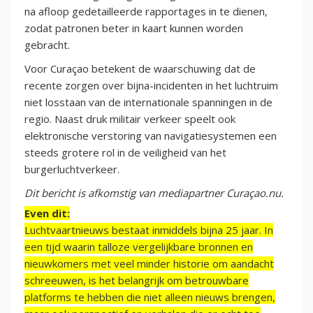
na afloop gedetailleerde rapportages in te dienen,
zodat patronen beter in kaart kunnen worden
gebracht.
Voor Curaçao betekent de waarschuwing dat de
recente zorgen over bijna-incidenten in het luchtruim
niet losstaan van de internationale spanningen in de
regio. Naast druk militair verkeer speelt ook
elektronische verstoring van navigatiesystemen een
steeds grotere rol in de veiligheid van het
burgerluchtverkeer.
Dit bericht is afkomstig van mediapartner Curaçao.nu.
Even dit:
Luchtvaartnieuws bestaat inmiddels bijna 25 jaar. In
een tijd waarin talloze vergelijkbare bronnen en
nieuwkomers met veel minder historie om aandacht
schreeuwen, is het belangrijk om betrouwbare
platforms te hebben die niet alleen nieuws brengen,