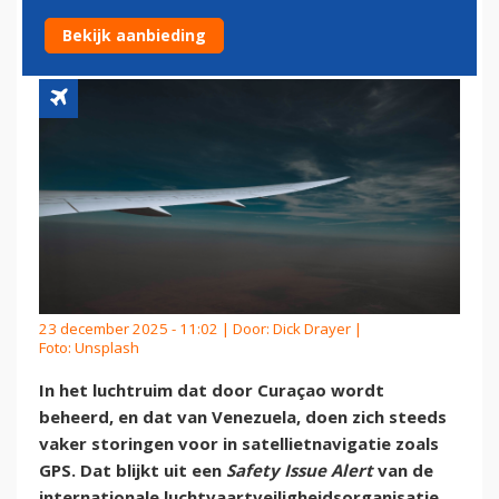
ZUIDELIJK CARIBISCH GEBIED
Bekijk aanbieding
23 december 2025 - 11:02 | Door:
Dick Drayer
|
Foto: Unsplash
In het luchtruim dat door Curaçao wordt
beheerd, en dat van Venezuela, doen zich steeds
vaker storingen voor in satellietnavigatie zoals
GPS. Dat blijkt uit een
Safety Issue Alert
van de
internationale luchtvaartveiligheidsorganisatie