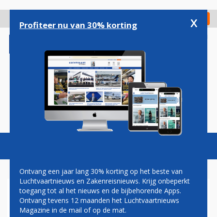
Overslaan
en
x
Digitaal Magazine
Registreer
Check in
naar
Profiteer nu van 30% korting
de
inhoud
gaan
Magazine
Podcasts
Vacatures
Toggl
naviga
Ontvang een jaar lang 30% korting op het beste van
Luchtvaartnieuws en Zakenreisnieuws. Krijg onbeperkt
toegang tot al het nieuws en de bijbehorende Apps.
ICAO WAARSCHUWT VOOR
Ontvang tevens 12 maanden het Luchtvaartnieuws
GPS-STORINGEN BOVEN
Magazine in de mail of op de mat.