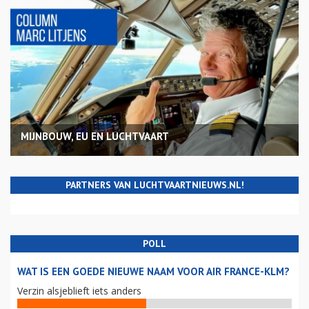
MIJNBOUW, EU EN LUCHTVAART
PARTNERS VAN LUCHTVAARTNIEUWS.NL!
POLL
WAT IS EEN GOEDE NIEUWE NAAM VOOR AIR FRANCE-KLM?
Verzin alsjeblieft iets anders