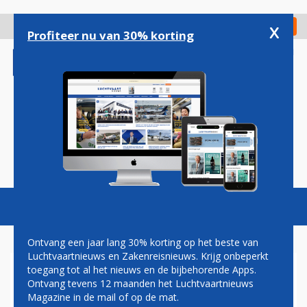
Overslaan
en
x
Digitaal Magazine
Registreer
Check in
naar
Profiteer nu van 30% korting
de
inhoud
gaan
Magazine
Podcasts
Vacatures
Toggl
naviga
Ontvang een jaar lang 30% korting op het beste van
Luchtvaartnieuws en Zakenreisnieuws. Krijg onbeperkt
toegang tot al het nieuws en de bijbehorende Apps.
EASYJET-VLUCHT WIJKT UIT
Ontvang tevens 12 maanden het Luchtvaartnieuws
NAAR ROME OM POWERBANK
Magazine in de mail of op de mat.