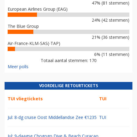
47% (81 stemmen)
European Airlines Group (EAG)
24% (42 stemmen)
The Blue Group
21% (36 stemmen)
Air-France-KLM-SAS(-TAP)
6% (11 stemmen)
Totaal aantal stemmen: 170
Meer polls
VOORDELIGE RETOURTICKETS
TUI vliegtickets
TUI
Jul: 8-dg cruise Oost Middellandse Zee €1235
TUI
Jul: 9-daagse Chogogo Dive & Beach Curacao