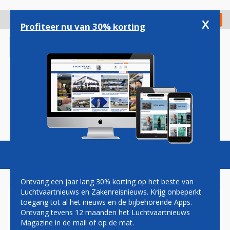
Overslaan
en
x
Digitaal Magazine
Registreer
Check in
naar
Profiteer nu van 30% korting
de
inhoud
gaan
Magazine
Podcasts
Vacatures
Toggl
naviga
Ontvang een jaar lang 30% korting op het beste van
Luchtvaartnieuws en Zakenreisnieuws. Krijg onbeperkt
toegang tot al het nieuws en de bijbehorende Apps.
OUDE BEKENDE MIDDLE EAST
Ontvang tevens 12 maanden het Luchtvaartnieuws
AIRLINES KEERT NA VIJF JAAR
Magazine in de mail of op de mat.