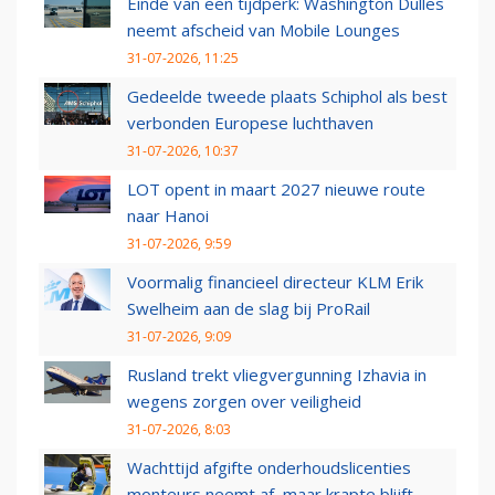
Einde van een tijdperk: Washington Dulles
neemt afscheid van Mobile Lounges
31-07-2026, 11:25
Gedeelde tweede plaats Schiphol als best
verbonden Europese luchthaven
31-07-2026, 10:37
LOT opent in maart 2027 nieuwe route
naar Hanoi
31-07-2026, 9:59
Voormalig financieel directeur KLM Erik
Swelheim aan de slag bij ProRail
31-07-2026, 9:09
Rusland trekt vliegvergunning Izhavia in
wegens zorgen over veiligheid
31-07-2026, 8:03
Wachttijd afgifte onderhoudslicenties
monteurs neemt af, maar krapte blijft