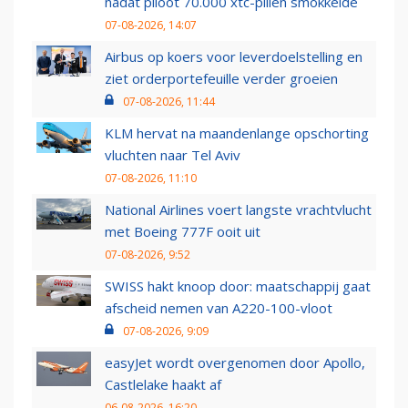
nadat piloot 70.000 xtc-pillen smokkelde
07-08-2026, 14:07
Airbus op koers voor leverdoelstelling en
ziet orderportefeuille verder groeien
07-08-2026, 11:44
KLM hervat na maandenlange opschorting
vluchten naar Tel Aviv
07-08-2026, 11:10
National Airlines voert langste vrachtvlucht
met Boeing 777F ooit uit
07-08-2026, 9:52
SWISS hakt knoop door: maatschappij gaat
afscheid nemen van A220-100-vloot
07-08-2026, 9:09
easyJet wordt overgenomen door Apollo,
Castlelake haakt af
06-08-2026, 16:20