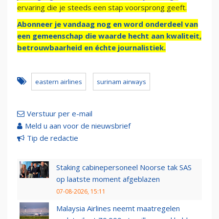
ervaring die je steeds een stap voorsprong geeft.
Abonneer je vandaag nog en word onderdeel van
een gemeenschap die waarde hecht aan kwaliteit,
betrouwbaarheid en échte journalistiek.
eastern airlines
surinam airways
Verstuur per e-mail
Meld u aan voor de nieuwsbrief
Tip de redactie
Staking cabinepersoneel Noorse tak SAS
op laatste moment afgeblazen
07-08-2026, 15:11
Malaysia Airlines neemt maatregelen