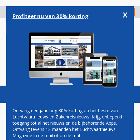
Overslaan
en
x
Digitaal Magazine
Registreer
Check in
naar
Profiteer nu van 30% korting
de
inhoud
gaan
Magazine
Podcasts
Vacatures
Toggl
naviga
Ontvang een jaar lang 30% korting op het beste van
Luchtvaartnieuws en Zakenreisnieuws. Krijg onbeperkt
toegang tot al het nieuws en de bijbehorende Apps.
SURINAM AIRWAYS-VLUCHT
Ontvang tevens 12 maanden het Luchtvaartnieuws
WIJKT UIT NAAR
Magazine in de mail of op de mat.