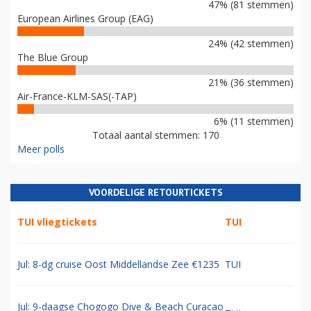
47% (81 stemmen)
European Airlines Group (EAG)
24% (42 stemmen)
The Blue Group
21% (36 stemmen)
Air-France-KLM-SAS(-TAP)
6% (11 stemmen)
Totaal aantal stemmen: 170
Meer polls
VOORDELIGE RETOURTICKETS
TUI vliegtickets
TUI
Jul: 8-dg cruise Oost Middellandse Zee €1235
TUI
Jul: 9-daagse Chogogo Dive & Beach Curacao