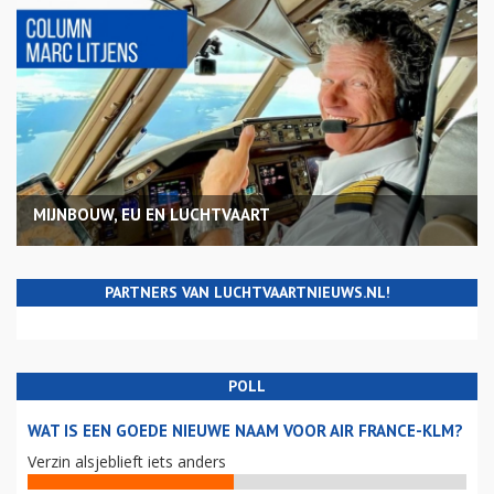
MIJNBOUW, EU EN LUCHTVAART
PARTNERS VAN LUCHTVAARTNIEUWS.NL!
POLL
WAT IS EEN GOEDE NIEUWE NAAM VOOR AIR FRANCE-KLM?
Verzin alsjeblieft iets anders