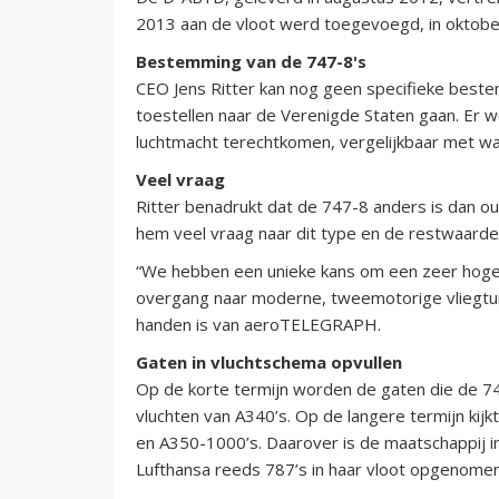
2013 aan de vloot werd toegevoegd, in oktobe
Bestemming van de 747-8's
CEO Jens Ritter kan nog geen specifieke best
toestellen naar de Verenigde Staten gaan. Er 
luchtmacht terechtkomen, vergelijkbaar met wat
Veel vraag
Ritter benadrukt dat de 747-8 anders is dan oud
hem veel vraag naar dit type en de restwaarde 
“We hebben een unieke kans om een zeer hoge w
overgang naar moderne, tweemotorige vliegtuigen
handen is van aeroTELEGRAPH.
Gaten in vluchtschema opvullen
Op de korte termijn worden de gaten die de 74
vluchten van A340’s. Op de langere termijn kij
en A350-1000’s. Daarover is de maatschappij i
Lufthansa reeds 787’s in haar vloot opgenome