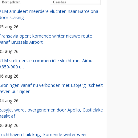
Best gelezen
Crashes
KLM annuleert meerdere vluchten naar Barcelona
door staking
05 aug 26
Transavia opent komende winter nieuwe route
vanaf Brussels Airport
05 aug 26
KLM stelt eerste commerciële vlucht met Airbus
A350-900 uit
06 aug 26
Groningen vanaf nu verbonden met Esbjerg: 'scheelt
zeven uur rijden'
04 aug 26
easyJet wordt overgenomen door Apollo, Castlelake
haakt af
06 aug 26
Luchthaven Luik krijgt komende winter weer