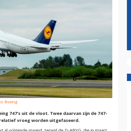
to: Boeing
ng 747’s uit de vloot. Twee daarvan zijn de 747-
 relatief vroeg worden uitgefaseerd.
t al volgende maand, terwijl de D-ABYG, die in maart