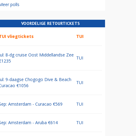
Meer polls
VOORDELIGE RETOURTICKETS
TUI vliegtickets
TUI
Jul: 8-dg cruise Oost Middellandse Zee
TUI
€1235
Jul: 9-daagse Chogogo Dive & Beach
TUI
Curacao €1056
Sep: Amsterdam - Curacao €569
TUI
Sep: Amsterdam - Aruba €614
TUI