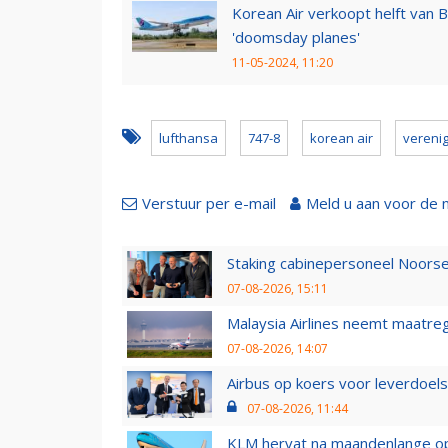
Korean Air verkoopt helft van 
'doomsday planes'
11-05-2024, 11:20
lufthansa
747-8
korean air
vereni
Verstuur per e-mail
Meld u aan voor de 
Staking cabinepersoneel Noorse
07-08-2026, 15:11
Malaysia Airlines neemt maatreg
07-08-2026, 14:07
Airbus op koers voor leverdoelst
07-08-2026, 11:44
KLM hervat na maandenlange ops