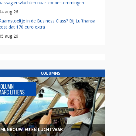
passagiersvluchten naar zonbestemmingen
04 aug 26
Raamstoeltje in de Business Class? Bij Lufthansa
kost dat 170 euro extra
05 aug 26
COLUMNS
MIJNBOUW, EU EN LUCHTVAART