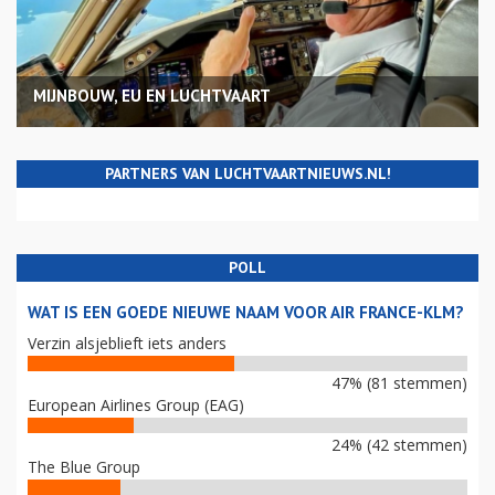
MIJNBOUW, EU EN LUCHTVAART
PARTNERS VAN LUCHTVAARTNIEUWS.NL!
POLL
WAT IS EEN GOEDE NIEUWE NAAM VOOR AIR FRANCE-KLM?
Verzin alsjeblieft iets anders
47% (81 stemmen)
European Airlines Group (EAG)
24% (42 stemmen)
The Blue Group