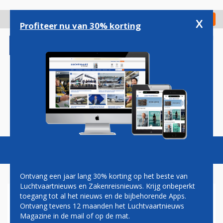
Overslaan
en
x
Digitaal Magazine
Registreer
Check in
naar
Profiteer nu van 30% korting
de
inhoud
gaan
Magazine
Podcasts
Vacatures
Toggl
naviga
Ontvang een jaar lang 30% korting op het beste van
Luchtvaartnieuws en Zakenreisnieuws. Krijg onbeperkt
toegang tot al het nieuws en de bijbehorende Apps.
AMERICAN AIRLINES OP PAD
Ontvang tevens 12 maanden het Luchtvaartnieuws
MET A321XLR: EERST
Magazine in de mail of op de mat.