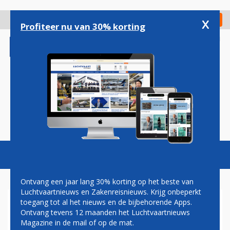
Overslaan
en
x
Digitaal Magazine
Registreer
Check in
naar
Profiteer nu van 30% korting
de
inhoud
gaan
Magazine
Podcasts
Vacatures
Toggl
naviga
Ontvang een jaar lang 30% korting op het beste van
Luchtvaartnieuws en Zakenreisnieuws. Krijg onbeperkt
toegang tot al het nieuws en de bijbehorende Apps.
VIGGO NEEMT
Ontvang tevens 12 maanden het Luchtvaartnieuws
GRONDAFHANDELING DELTA
Magazine in de mail of op de mat.