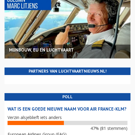
MIJNBOUW, EU EN LUCHTVAART
PARTNERS VAN LUCHTVAARTNIEUWS.NL!
POLL
WAT IS EEN GOEDE NIEUWE NAAM VOOR AIR FRANCE-KLM?
Verzin alsjeblieft iets anders
47% (81 stemmen)
European Airlines Group (EAG)