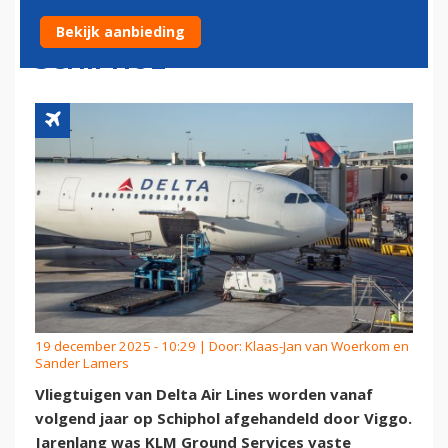
AIR LINES OVER OP
Bekijk aanbieding
SCHIPHOL
19 december 2025 - 10:29 | Door:
Klaas-Jan van Woerkom en
Sander Lamers
Vliegtuigen van Delta Air Lines worden vanaf
volgend jaar op Schiphol afgehandeld door Viggo.
Jarenlang was KLM Ground Services vaste