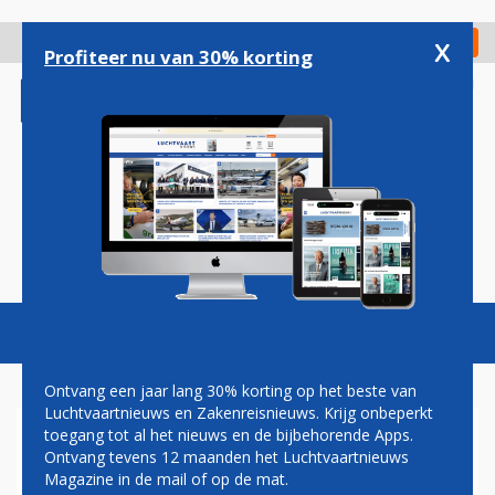
Overslaan
en
x
Digitaal Magazine
Registreer
Check in
naar
Profiteer nu van 30% korting
de
inhoud
gaan
Magazine
Podcasts
Vacatures
Toggl
naviga
Ontvang een jaar lang 30% korting op het beste van
Luchtvaartnieuws en Zakenreisnieuws. Krijg onbeperkt
toegang tot al het nieuws en de bijbehorende Apps.
CHINESE MILITAIRE
Ontvang tevens 12 maanden het Luchtvaartnieuws
OEFENINGEN ONTREGELEN
Magazine in de mail of op de mat.