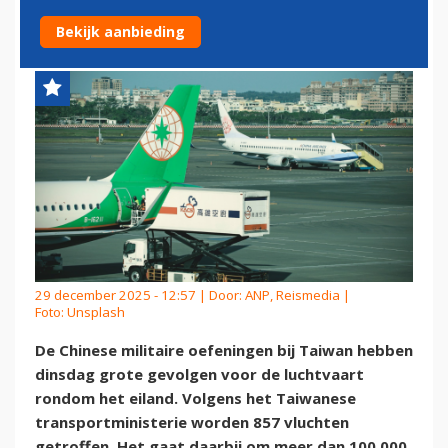
VLIEGVERKEER TAIWAN
Bekijk aanbieding
29 december 2025 - 12:57 | Door:
ANP, Reismedia
|
Foto: Unsplash
De Chinese militaire oefeningen bij Taiwan hebben
dinsdag grote gevolgen voor de luchtvaart
rondom het eiland. Volgens het Taiwanese
transportministerie worden 857 vluchten
getroffen. Het gaat daarbij om meer dan 100.000