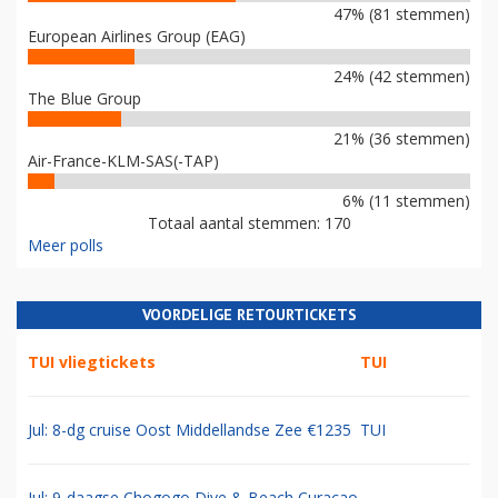
47% (81 stemmen)
European Airlines Group (EAG)
24% (42 stemmen)
The Blue Group
21% (36 stemmen)
Air-France-KLM-SAS(-TAP)
6% (11 stemmen)
Totaal aantal stemmen: 170
Meer polls
VOORDELIGE RETOURTICKETS
TUI vliegtickets
TUI
Jul: 8-dg cruise Oost Middellandse Zee €1235
TUI
Jul: 9-daagse Chogogo Dive & Beach Curacao