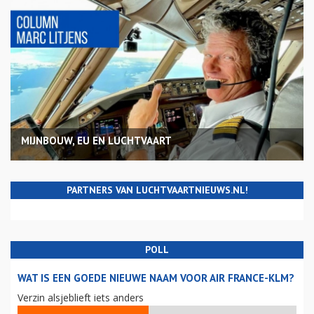
MIJNBOUW, EU EN LUCHTVAART
PARTNERS VAN LUCHTVAARTNIEUWS.NL!
POLL
WAT IS EEN GOEDE NIEUWE NAAM VOOR AIR FRANCE-KLM?
Verzin alsjeblieft iets anders