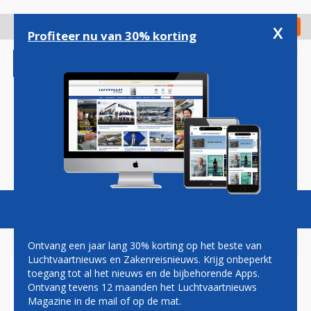
Overslaan
en
x
Digitaal Magazine
Registreer
Check in
naar
Profiteer nu van 30% korting
de
inhoud
gaan
Magazine
Podcasts
Vacatures
Toggl
naviga
Ontvang een jaar lang 30% korting op het beste van
Luchtvaartnieuws en Zakenreisnieuws. Krijg onbeperkt
toegang tot al het nieuws en de bijbehorende Apps.
WESTJET SCHRAPT
Ontvang tevens 12 maanden het Luchtvaartnieuws
VLUCHTEN NAAR SCHIPHOL
Magazine in de mail of op de mat.