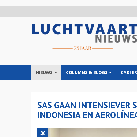
Overslaan
en
naar
de
inhoud
gaan
NIEUWS
COLUMNS & BLOGS
CAREER
SAS GAAN INTENSIEVER
INDONESIA EN AEROLÍNE