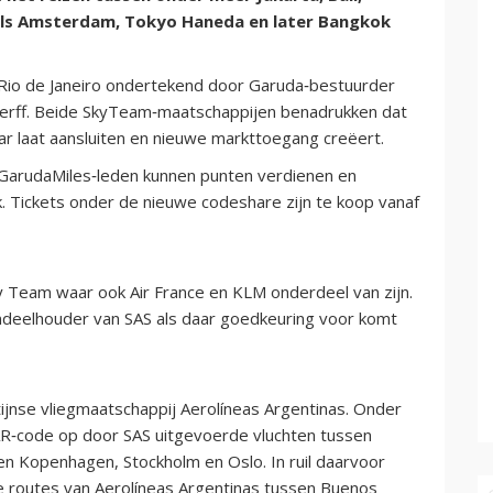
als Amsterdam, Tokyo Haneda en later Bangkok
Rio de Janeiro ondertekend door Garuda‑bestuurder
erff. Beide SkyTeam‑maatschappijen benadrukken dat
r laat aansluiten en nieuwe markttoegang creëert.
 GarudaMiles‑leden kunnen punten verdienen en
Tickets onder de nieuwe codeshare zijn te koop vanaf
Sky Team waar ook Air France en KLM onderdeel van zijn.
deelhouder van SAS als daar goedkeuring voor komt
nse vliegmaatschappij Aerolíneas Argentinas. Onder
R‑code op door SAS uitgevoerde vluchten tussen
n Kopenhagen, Stockholm en Oslo. In ruil daarvoor
he routes van Aerolíneas Argentinas tussen Buenos