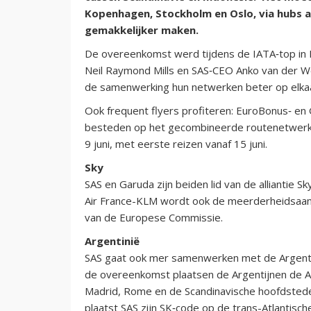
Kopenhagen, Stockholm en Oslo, via hubs 
gemakkelijker maken.
De overeenkomst werd tijdens de IATA‑top in 
Neil Raymond Mills en SAS‑CEO Anko van der W
de samenwerking hun netwerken beter op elkaa
Ook frequent flyers profiteren: EuroBonus‑ en
besteden op het gecombineerde routenetwerk. 
9 juni, met eerste reizen vanaf 15 juni.
Sky
SAS en Garuda zijn beiden lid van de alliantie 
Air France-KLM wordt ook de meerderheidsaan
van de Europese Commissie.
Argentinië
SAS gaat ook mer samenwerken met de Argentij
de overeenkomst plaatsen de Argentijnen de A
Madrid, Rome en de Scandinavische hoofdstede
plaatst SAS zijn SK‑code op de trans-Atlantisc