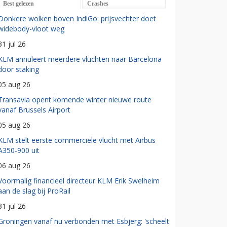
Best gelezen
Crashes
Donkere wolken boven IndiGo: prijsvechter doet
widebody-vloot weg
31 jul 26
KLM annuleert meerdere vluchten naar Barcelona
door staking
05 aug 26
Transavia opent komende winter nieuwe route
vanaf Brussels Airport
05 aug 26
KLM stelt eerste commerciële vlucht met Airbus
A350-900 uit
06 aug 26
Voormalig financieel directeur KLM Erik Swelheim
aan de slag bij ProRail
31 jul 26
Groningen vanaf nu verbonden met Esbjerg: 'scheelt