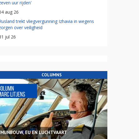
zeven uur rijden'
04 aug 26
Rusland trekt vliegvergunning Izhavia in wegens
zorgen over veiligheid
31 jul 26
COLUMNS
MIJNBOUW, EU EN LUCHTVAART