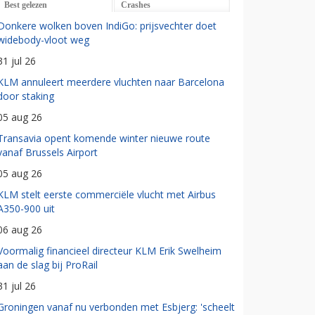
Best gelezen
Crashes
Donkere wolken boven IndiGo: prijsvechter doet
widebody-vloot weg
31 jul 26
KLM annuleert meerdere vluchten naar Barcelona
door staking
05 aug 26
Transavia opent komende winter nieuwe route
vanaf Brussels Airport
05 aug 26
KLM stelt eerste commerciële vlucht met Airbus
A350-900 uit
06 aug 26
Voormalig financieel directeur KLM Erik Swelheim
aan de slag bij ProRail
31 jul 26
Groningen vanaf nu verbonden met Esbjerg: 'scheelt