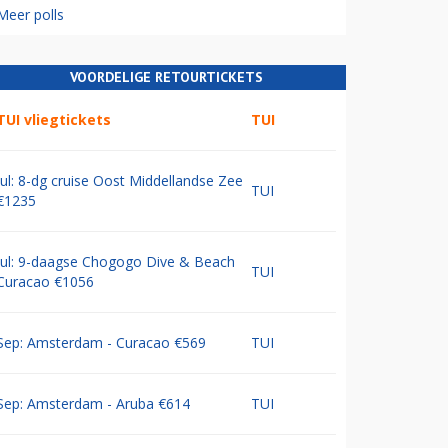
Meer polls
VOORDELIGE RETOURTICKETS
TUI vliegtickets
TUI
Jul: 8-dg cruise Oost Middellandse Zee
TUI
€1235
Jul: 9-daagse Chogogo Dive & Beach
TUI
Curacao €1056
Sep: Amsterdam - Curacao €569
TUI
Sep: Amsterdam - Aruba €614
TUI