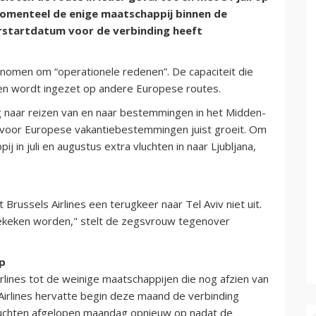
 momenteel de enige maatschappij binnen de
rstartdatum voor de verbinding heeft
nomen om “operationele redenen”. De capaciteit die
hten wordt ingezet op andere Europese routes.
 naar reizen van en naar bestemmingen in het Midden-
g voor Europese vakantiebestemmingen juist groeit. Om
j in juli en augustus extra vluchten in naar Ljubljana,
 Brussels Airlines een terugkeer naar Tel Aviv niet uit.
bekeken worden," stelt de zegsvrouw tegenover
p
lines tot de weinige maatschappijen die nog afzien van
 Airlines hervatte begin deze maand de verbinding
luchten afgelopen maandag opnieuw op nadat de