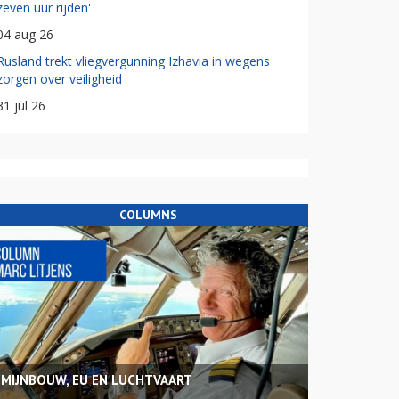
zeven uur rijden'
04 aug 26
Rusland trekt vliegvergunning Izhavia in wegens
zorgen over veiligheid
31 jul 26
COLUMNS
MIJNBOUW, EU EN LUCHTVAART