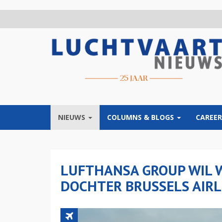
Overslaan
en
naar
de
inhoud
gaan
NIEUWS
COLUMNS & BLOGS
CAREER
LUFTHANSA GROUP WIL W
DOCHTER BRUSSELS AIRLI