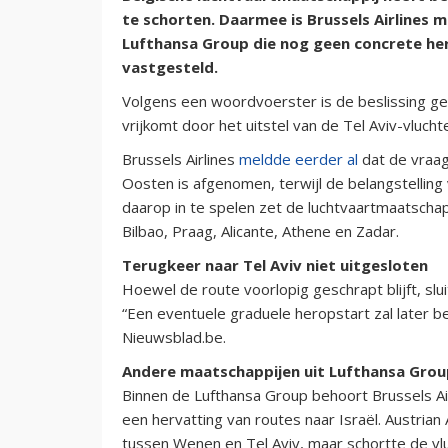
te schorten. Daarmee is Brussels Airlines
Lufthansa Group die nog geen concrete he
vastgesteld.
Volgens een woordvoerster is de beslissing ge
vrijkomt door het uitstel van de Tel Aviv-vluc
Brussels Airlines
meldde eerder al
dat de vraag
Oosten is afgenomen, terwijl de belangstellin
daarop in te spelen zet de luchtvaartmaatschappi
Bilbao, Praag, Alicante, Athene en Zadar.
Terugkeer naar Tel Aviv niet uitgesloten
Hoewel de route voorlopig geschrapt blijft, sluit
“Een eventuele graduele heropstart zal later 
Nieuwsblad.be.
Andere maatschappijen uit Lufthansa Grou
Binnen de Lufthansa Group behoort Brussels Air
een hervatting van routes naar Israël. Austrian
tussen Wenen en Tel Aviv, maar schortte de v