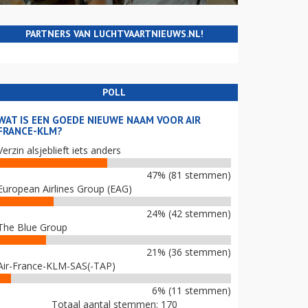
PARTNERS VAN LUCHTVAARTNIEUWS.NL!
POLL
WAT IS EEN GOEDE NIEUWE NAAM VOOR AIR
FRANCE-KLM?
Verzin alsjeblieft iets anders
47% (81 stemmen)
European Airlines Group (EAG)
24% (42 stemmen)
The Blue Group
21% (36 stemmen)
Air-France-KLM-SAS(-TAP)
6% (11 stemmen)
Totaal aantal stemmen: 170