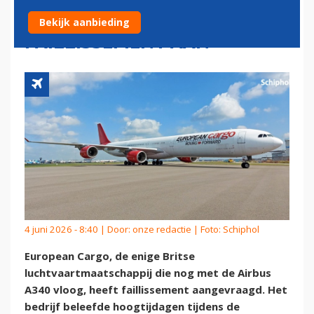
A340 VRAAGT
Bekijk aanbieding
FAILLISSEMENT AAN
4 juni 2026 - 8:40 | Door:
onze redactie
| Foto: Schiphol
European Cargo, de enige Britse
luchtvaartmaatschappij die nog met de Airbus
A340 vloog, heeft faillissement aangevraagd. Het
bedrijf beleefde hoogtijdagen tijdens de