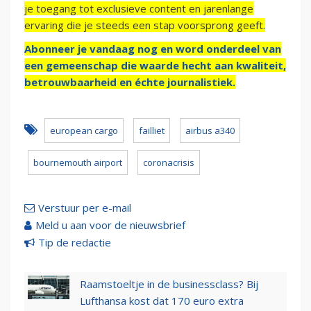
je toegang tot exclusieve content en jarenlange
ervaring die je steeds een stap voorsprong geeft.
Abonneer je vandaag nog en word onderdeel van
een gemeenschap die waarde hecht aan kwaliteit,
betrouwbaarheid en échte journalistiek.
european cargo
failliet
airbus a340
bournemouth airport
coronacrisis
Verstuur per e-mail
Meld u aan voor de nieuwsbrief
Tip de redactie
Raamstoeltje in de businessclass? Bij
Lufthansa kost dat 170 euro extra