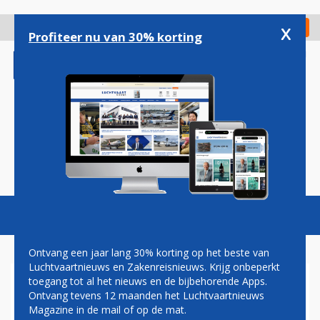
Overslaan
en
x
Digitaal Magazine
Registreer
Check in
naar
Profiteer nu van 30% korting
de
inhoud
gaan
Magazine
Podcasts
Vacatures
Toggl
naviga
Ontvang een jaar lang 30% korting op het beste van
Luchtvaartnieuws en Zakenreisnieuws. Krijg onbeperkt
toegang tot al het nieuws en de bijbehorende Apps.
ENIGE OVERGEBLEVEN
Ontvang tevens 12 maanden het Luchtvaartnieuws
BRITSE GEBRUIKER AIRBUS
Magazine in de mail of op de mat.