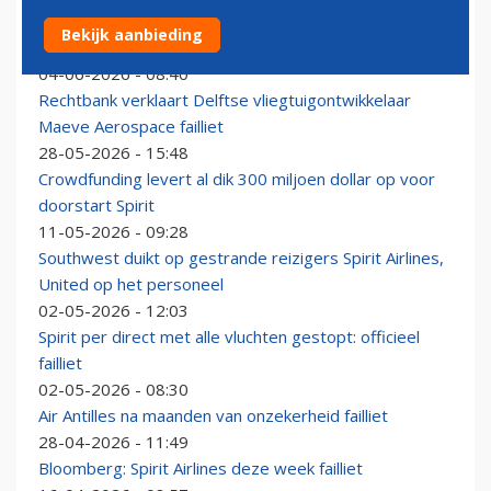
Enige overgebleven Britse gebruiker Airbus A340
Bekijk aanbieding
vraagt faillissement aan
04-06-2026 - 08:40
Rechtbank verklaart Delftse vliegtuigontwikkelaar
Maeve Aerospace failliet
28-05-2026 - 15:48
Crowdfunding levert al dik 300 miljoen dollar op voor
doorstart Spirit
11-05-2026 - 09:28
Southwest duikt op gestrande reizigers Spirit Airlines,
United op het personeel
02-05-2026 - 12:03
Spirit per direct met alle vluchten gestopt: officieel
failliet
02-05-2026 - 08:30
Air Antilles na maanden van onzekerheid failliet
28-04-2026 - 11:49
Bloomberg: Spirit Airlines deze week failliet