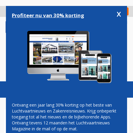
Overslaan
en
x
Digitaal Magazine
Registreer
Check in
naar
Profiteer nu van 30% korting
de
inhoud
gaan
Magazine
Podcasts
Vacatures
Toggl
naviga
Ontvang een jaar lang 30% korting op het beste van
Luchtvaartnieuws en Zakenreisnieuws. Krijg onbeperkt
toegang tot al het nieuws en de bijbehorende Apps.
FAILLIET
Ontvang tevens 12 maanden het Luchtvaartnieuws
Magazine in de mail of op de mat.