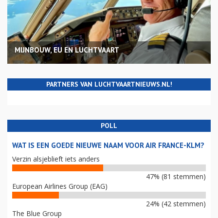
MIJNBOUW, EU EN LUCHTVAART
PARTNERS VAN LUCHTVAARTNIEUWS.NL!
POLL
WAT IS EEN GOEDE NIEUWE NAAM VOOR AIR FRANCE-KLM?
Verzin alsjeblieft iets anders
47% (81 stemmen)
European Airlines Group (EAG)
24% (42 stemmen)
The Blue Group