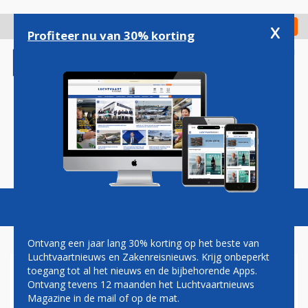
Overslaan
en
x
Digitaal Magazine
Registreer
Check in
naar
Profiteer nu van 30% korting
de
inhoud
gaan
Magazine
Podcasts
Vacatures
Toggl
naviga
Ontvang een jaar lang 30% korting op het beste van
Luchtvaartnieuws en Zakenreisnieuws. Krijg onbeperkt
toegang tot al het nieuws en de bijbehorende Apps.
SCHULDEISERS SKYMARK
Ontvang tevens 12 maanden het Luchtvaartnieuws
KIEZEN ANA BOVEN DELTA
Magazine in de mail of op de mat.