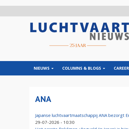
Overslaan
en
naar
de
inhoud
gaan
NIEUWS
COLUMNS & BLOGS
CAREER
ANA
Japanse luchtvaartmaatschappij ANA bezorgt 
29-07-2026 - 10:30