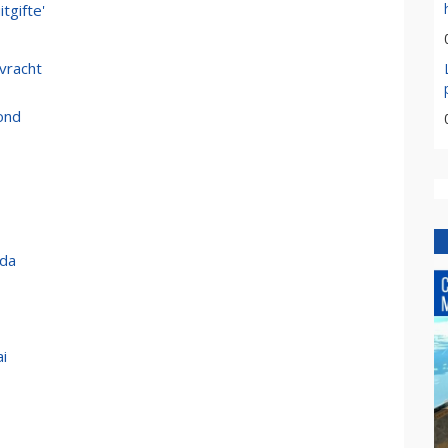
tgifte'
vracht
ond
eda
i