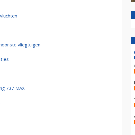
vluchten
hoonste vliegtuigen
tjes
ing 737 MAX
s