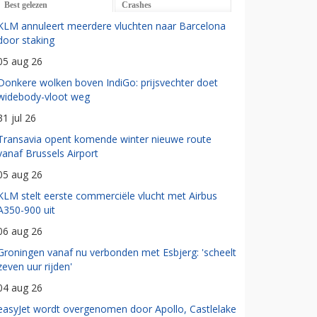
Best gelezen
Crashes
KLM annuleert meerdere vluchten naar Barcelona
door staking
05 aug 26
Donkere wolken boven IndiGo: prijsvechter doet
widebody-vloot weg
31 jul 26
Transavia opent komende winter nieuwe route
vanaf Brussels Airport
05 aug 26
KLM stelt eerste commerciële vlucht met Airbus
A350-900 uit
06 aug 26
Groningen vanaf nu verbonden met Esbjerg: 'scheelt
zeven uur rijden'
04 aug 26
easyJet wordt overgenomen door Apollo, Castlelake