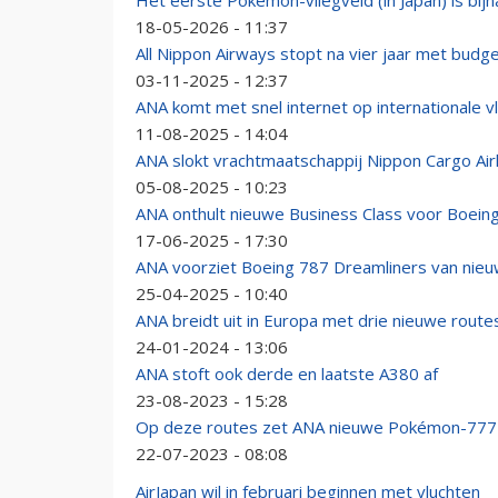
Het eerste Pokémon-vliegveld (in Japan) is bijn
18-05-2026 - 11:37
All Nippon Airways stopt na vier jaar met budg
03-11-2025 - 12:37
ANA komt met snel internet op internationale v
11-08-2025 - 14:04
ANA slokt vrachtmaatschappij Nippon Cargo Airli
05-08-2025 - 10:23
ANA onthult nieuwe Business Class voor Boeing 
17-06-2025 - 17:30
ANA voorziet Boeing 787 Dreamliners van nieuw
25-04-2025 - 10:40
ANA breidt uit in Europa met drie nieuwe route
24-01-2024 - 13:06
ANA stoft ook derde en laatste A380 af
23-08-2023 - 15:28
Op deze routes zet ANA nieuwe Pokémon-777 
22-07-2023 - 08:08
AirJapan wil in februari beginnen met vluchten