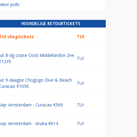
Meer polls
VOORDELIGE RETOURTICKETS
TUI vliegtickets
TUI
Jul: 8-dg cruise Oost Middellandse Zee
TUI
€1235
Jul: 9-daagse Chogogo Dive & Beach
TUI
Curacao €1056
Sep: Amsterdam - Curacao €569
TUI
Sep: Amsterdam - Aruba €614
TUI