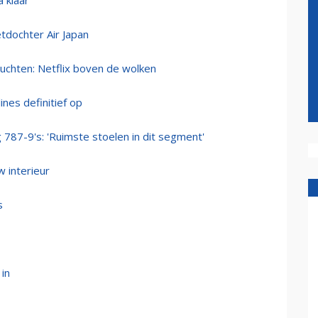
a klaar
etdochter Air Japan
luchten: Netflix boven de wolken
nes definitief op
787-9's: 'Ruimste stoelen in dit segment'
 interieur
s
in