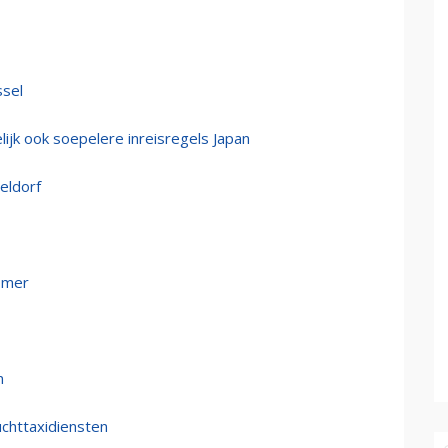
ssel
lijk ook soepelere inreisregels Japan
eldorf
zomer
n
uchttaxidiensten