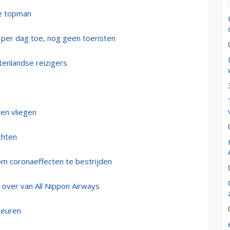
we topman
 per dag toe, nog geen toeristen
tenlandse reizigers
en vliegen
chten
om coronaeffecten te bestrijden
 over van All Nippon Airways
deuren