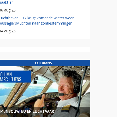
haakt af
06 aug 26
Luchthaven Luik krijgt komende winter weer
passagiersvluchten naar zonbestemmingen
04 aug 26
COLUMNS
MIJNBOUW, EU EN LUCHTVAART