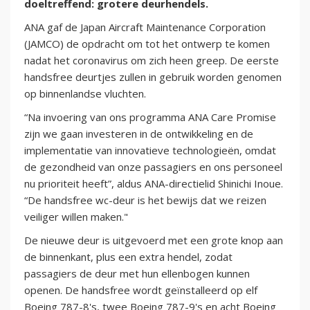
doeltreffend: grotere deurhendels.
ANA gaf de Japan Aircraft Maintenance Corporation
(JAMCO) de opdracht om tot het ontwerp te komen
nadat het coronavirus om zich heen greep. De eerste
handsfree deurtjes zullen in gebruik worden genomen
op binnenlandse vluchten.
“Na invoering van ons programma ANA Care Promise
zijn we gaan investeren in de ontwikkeling en de
implementatie van innovatieve technologieën, omdat
de gezondheid van onze passagiers en ons personeel
nu prioriteit heeft”, aldus ANA-directielid Shinichi Inoue.
“De handsfree wc-deur is het bewijs dat we reizen
veiliger willen maken."
De nieuwe deur is uitgevoerd met een grote knop aan
de binnenkant, plus een extra hendel, zodat
passagiers de deur met hun ellenbogen kunnen
openen. De handsfree wordt geïnstalleerd op elf
Boeing 787-8's, twee Boeing 787-9's en acht Boeing