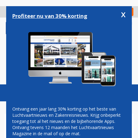
Overslaan
en
x
Digitaal Magazine
Registreer
Check in
naar
Profiteer nu van 30% korting
de
inhoud
gaan
Magazine
Podcasts
Vacatures
Toggl
naviga
Ontvang een jaar lang 30% korting op het beste van
Luchtvaartnieuws en Zakenreisnieuws. Krijg onbeperkt
toegang tot al het nieuws en de bijbehorende Apps.
ANA VOORZIET 21
Ontvang tevens 12 maanden het Luchtvaartnieuws
TOESTELLEN VAN
Magazine in de mail of op de mat.