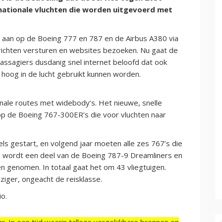
rnationale vluchten die worden uitgevoerd met
Fi aan op de Boeing 777 en 787 en de Airbus A380 via
ichten versturen en websites bezoeken. Nu gaat de
passagiers dusdanig snel internet beloofd dat ook
 hoog in de lucht gebruikt kunnen worden.
onale routes met widebody’s. Het nieuwe, snelle
op de Boeing 767-300ER’s die voor vluchten naar
s gestart, en volgend jaar moeten alle zes 767’s die
a wordt een deel van de Boeing 787-9 Dreamliners en
 genomen. In totaal gaat het om 43 vliegtuigen.
iziger, ongeacht de reisklasse.
io.
r. In een tijd waarin talloze vergelijkbare bronnen en