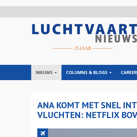
Overslaan
en
naar
de
inhoud
gaan
NIEUWS
COLUMNS & BLOGS
CAREER
ANA KOMT MET SNEL IN
VLUCHTEN: NETFLIX BO