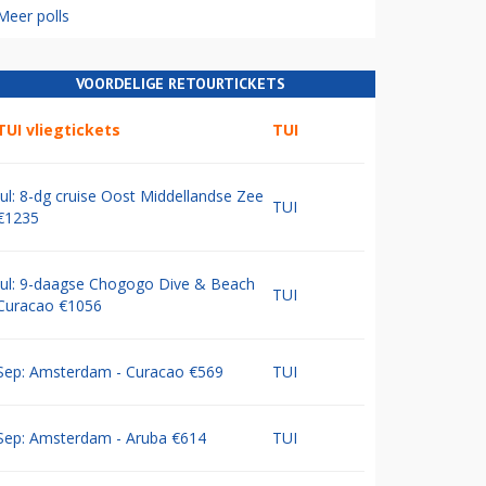
Meer polls
VOORDELIGE RETOURTICKETS
TUI vliegtickets
TUI
Jul: 8-dg cruise Oost Middellandse Zee
TUI
€1235
Jul: 9-daagse Chogogo Dive & Beach
TUI
Curacao €1056
Sep: Amsterdam - Curacao €569
TUI
Sep: Amsterdam - Aruba €614
TUI