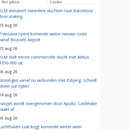
Best gelezen
Crashes
KLM annuleert meerdere vluchten naar Barcelona
door staking
05 aug 26
Transavia opent komende winter nieuwe route
vanaf Brussels Airport
05 aug 26
KLM stelt eerste commerciële vlucht met Airbus
A350-900 uit
06 aug 26
Groningen vanaf nu verbonden met Esbjerg: 'scheelt
zeven uur rijden'
04 aug 26
easyJet wordt overgenomen door Apollo, Castlelake
haakt af
06 aug 26
Luchthaven Luik krijgt komende winter weer