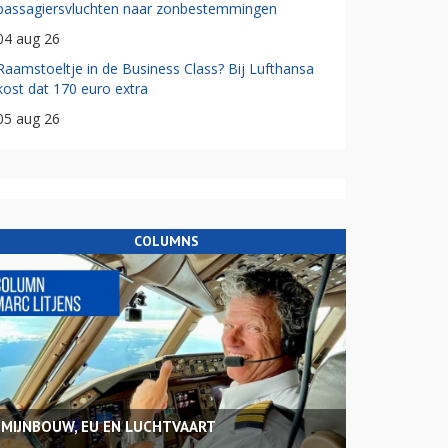
passagiersvluchten naar zonbestemmingen
04 aug 26
Raamstoeltje in de Business Class? Bij Lufthansa
kost dat 170 euro extra
05 aug 26
COLUMNS
MIJNBOUW, EU EN LUCHTVAART