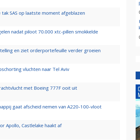
 tak SAS op laatste moment afgeblazen
elen nadat piloot 70.000 xtc-pillen smokkelde
elling en ziet orderportefeuille verder groeien
chorting vluchten naar Tel Aviv
vrachtvlucht met Boeing 777F ooit uit
happij gaat afscheid nemen van A220-100-vloot
 Apollo, Castlelake haakt af