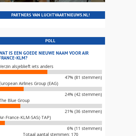
PARTNERS VAN LUCHTVAARTNIEUWS.NL!
POLL
WAT IS EEN GOEDE NIEUWE NAAM VOOR AIR
FRANCE-KLM?
Verzin alsjeblieft iets anders
47% (81 stemmen)
European Airlines Group (EAG)
24% (42 stemmen)
The Blue Group
21% (36 stemmen)
Air-France-KLM-SAS(-TAP)
6% (11 stemmen)
Totaal aantal stemmen: 170