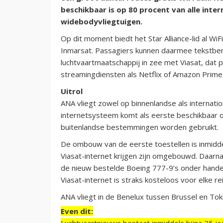
beschikbaar is op 80 procent van alle inte
widebodyvliegtuigen.
Op dit moment biedt het Star Alliance-lid al Wi
Inmarsat. Passagiers kunnen daarmee tekstber
luchtvaartmaatschappij in zee met Viasat, dat 
streamingdiensten als Netflix of Amazon Prime
Uitrol
ANA vliegt zowel op binnenlandse als internati
internetsysteem komt als eerste beschikbaar 
buitenlandse bestemmingen worden gebruikt.
De ombouw van de eerste toestellen is inmiddel
Viasat-internet krijgen zijn omgebouwd. Daarn
de nieuw bestelde Boeing 777-9’s onder handen
Viasat-internet is straks kosteloos voor elke re
ANA vliegt in de Benelux tussen Brussel en Tok
Even dit:
Luchtvaartnieuws bestaat inmiddels bijna 25 jaa