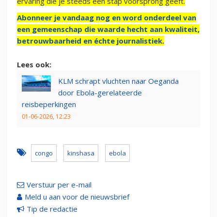
ervaring die je steeds een stap voorsprong geeft.
Abonneer je vandaag nog en word onderdeel van
een gemeenschap die waarde hecht aan kwaliteit,
betrouwbaarheid en échte journalistiek.
Lees ook:
KLM schrapt vluchten naar Oeganda
door Ebola-gerelateerde
reisbeperkingen
01-06-2026, 12:23
congo
kinshasa
ebola
Verstuur per e-mail
Meld u aan voor de nieuwsbrief
Tip de redactie