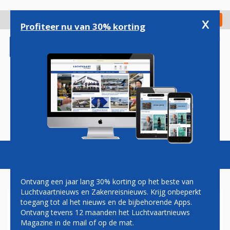
Overslaan
en
x
Digitaal Magazine
Registreer
Check in
naar
Profiteer nu van 30% korting
de
inhoud
gaan
Magazine
Podcasts
Vacatures
Toggl
naviga
Ontvang een jaar lang 30% korting op het beste van
Luchtvaartnieuws en Zakenreisnieuws. Krijg onbeperkt
toegang tot al het nieuws en de bijbehorende Apps.
LUCHTHAVEN KINSHASA
Ontvang tevens 12 maanden het Luchtvaartnieuws
HEROPEND, MAATREGELEN
Magazine in de mail of op de mat.