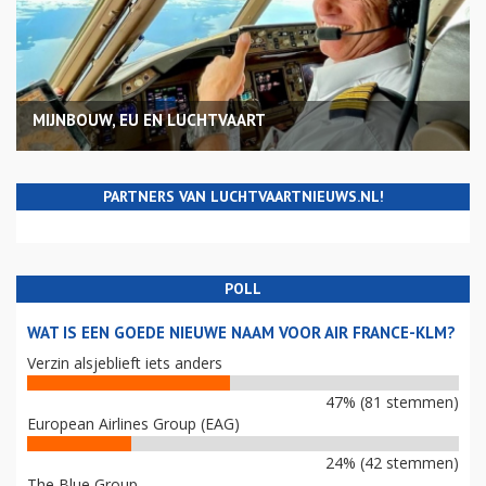
MIJNBOUW, EU EN LUCHTVAART
PARTNERS VAN LUCHTVAARTNIEUWS.NL!
POLL
WAT IS EEN GOEDE NIEUWE NAAM VOOR AIR FRANCE-KLM?
Verzin alsjeblieft iets anders
47% (81 stemmen)
European Airlines Group (EAG)
24% (42 stemmen)
The Blue Group