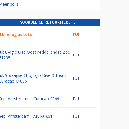
Meer polls
VOORDELIGE RETOURTICKETS
TUI vliegtickets
TUI
Jul: 8-dg cruise Oost Middellandse Zee
TUI
€1235
Jul: 9-daagse Chogogo Dive & Beach
TUI
Curacao €1056
Sep: Amsterdam - Curacao €569
TUI
Sep: Amsterdam - Aruba €614
TUI