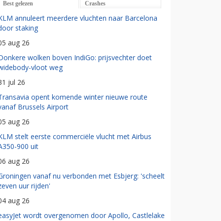
Best gelezen
Crashes
KLM annuleert meerdere vluchten naar Barcelona
door staking
05 aug 26
Donkere wolken boven IndiGo: prijsvechter doet
widebody-vloot weg
31 jul 26
Transavia opent komende winter nieuwe route
vanaf Brussels Airport
05 aug 26
KLM stelt eerste commerciële vlucht met Airbus
A350-900 uit
06 aug 26
Groningen vanaf nu verbonden met Esbjerg: 'scheelt
zeven uur rijden'
04 aug 26
easyJet wordt overgenomen door Apollo, Castlelake