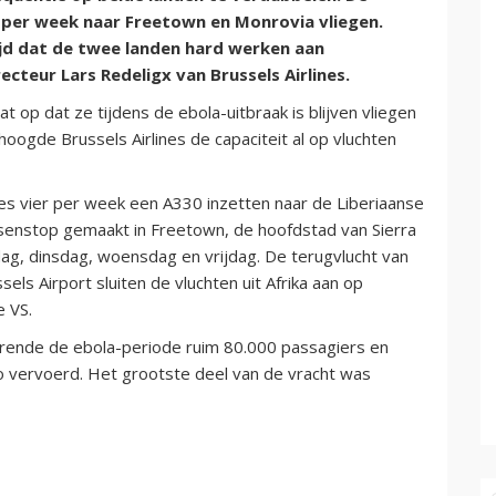
 per week naar Freetown en Monrovia vliegen.
tijd dat de twee landen hard werken aan
cteur Lars Redeligx van Brussels Airlines.
t op dat ze tijdens de ebola-uitbraak is blijven vliegen
hoogde Brussels Airlines de capaciteit al op vluchten
nes vier per week een A330 inzetten naar de Liberiaanse
enstop gemaakt in Freetown, de hoofdstad van Sierra
g, dinsdag, woensdag en vrijdag. De terugvlucht van
els Airport sluiten de vluchten uit Afrika aan op
e VS.
urende de ebola-periode ruim 80.000 passagiers en
o vervoerd. Het grootste deel van de vracht was