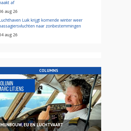
haakt af
06 aug 26
Luchthaven Luik krijgt komende winter weer
passagiersvluchten naar zonbestemmingen
04 aug 26
COLUMNS
MIJNBOUW, EU EN LUCHTVAART