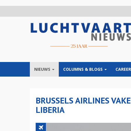
Overslaan
en
naar
de
inhoud
gaan
NIEUWS
COLUMNS & BLOGS
CAREER
BRUSSELS AIRLINES VAKE
LIBERIA