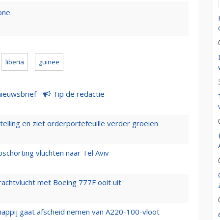
eone
liberia
guinee
nieuwsbrief
Tip de redactie
elling en ziet orderportefeuille verder groeien
chorting vluchten naar Tel Aviv
vrachtvlucht met Boeing 777F ooit uit
happij gaat afscheid nemen van A220-100-vloot