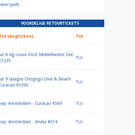
Meer polls
VOORDELIGE RETOURTICKETS
TUI vliegtickets
TUI
Jul: 8-dg cruise Oost Middellandse Zee
TUI
€1235
Jul: 9-daagse Chogogo Dive & Beach
TUI
Curacao €1056
Sep: Amsterdam - Curacao €569
TUI
Sep: Amsterdam - Aruba €614
TUI