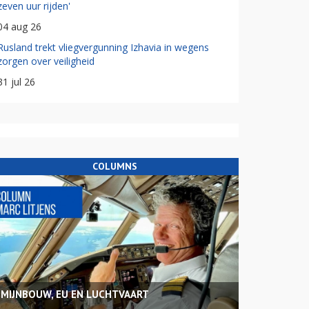
zeven uur rijden'
04 aug 26
Rusland trekt vliegvergunning Izhavia in wegens
zorgen over veiligheid
31 jul 26
COLUMNS
MIJNBOUW, EU EN LUCHTVAART