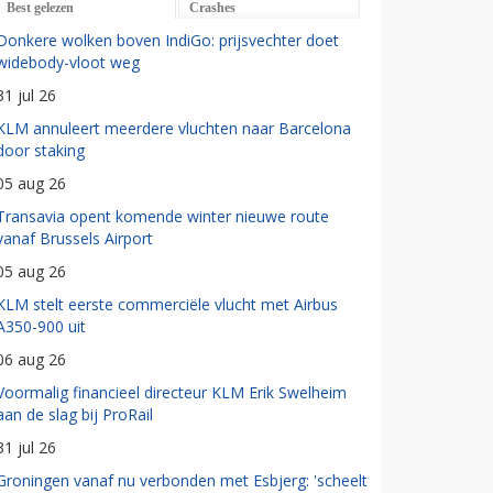
Best gelezen
Crashes
Donkere wolken boven IndiGo: prijsvechter doet
widebody-vloot weg
31 jul 26
KLM annuleert meerdere vluchten naar Barcelona
door staking
05 aug 26
Transavia opent komende winter nieuwe route
vanaf Brussels Airport
05 aug 26
KLM stelt eerste commerciële vlucht met Airbus
A350-900 uit
06 aug 26
Voormalig financieel directeur KLM Erik Swelheim
aan de slag bij ProRail
31 jul 26
Groningen vanaf nu verbonden met Esbjerg: 'scheelt