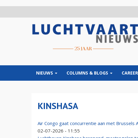
Overslaan
en
naar
de
inhoud
gaan
NIEUWS
COLUMNS & BLOGS
CAREER
KINSHASA
Air Congo gaat concurrentie aan met Brussels A
02-07-2026 - 11:55