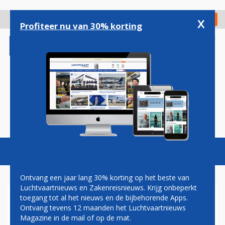
Overslaan
en
x
Digitaal Magazine
Registreer
Check in
naar
Profiteer nu van 30% korting
de
inhoud
gaan
Magazine
Podcasts
Vacatures
Toggl
naviga
Ontvang een jaar lang 30% korting op het beste van
Luchtvaartnieuws en Zakenreisnieuws. Krijg onbeperkt
toegang tot al het nieuws en de bijbehorende Apps.
ANA SLOKT
Ontvang tevens 12 maanden het Luchtvaartnieuws
VRACHTMAATSCHAPPIJ
Magazine in de mail of op de mat.