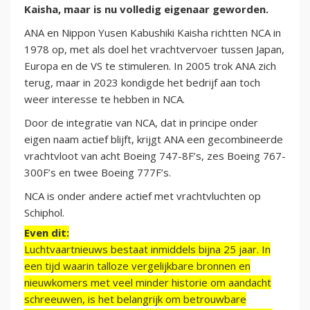
Kaisha, maar is nu volledig eigenaar geworden.
ANA en Nippon Yusen Kabushiki Kaisha richtten NCA in
1978 op, met als doel het vrachtvervoer tussen Japan,
Europa en de VS te stimuleren. In 2005 trok ANA zich
terug, maar in 2023 kondigde het bedrijf aan toch
weer interesse te hebben in NCA.
Door de integratie van NCA, dat in principe onder
eigen naam actief blijft, krijgt ANA een gecombineerde
vrachtvloot van acht Boeing 747-8F’s, zes Boeing 767-
300F’s en twee Boeing 777F’s.
NCA is onder andere actief met vrachtvluchten op
Schiphol.
Even dit:
Luchtvaartnieuws bestaat inmiddels bijna 25 jaar. In
een tijd waarin talloze vergelijkbare bronnen en
nieuwkomers met veel minder historie om aandacht
schreeuwen, is het belangrijk om betrouwbare