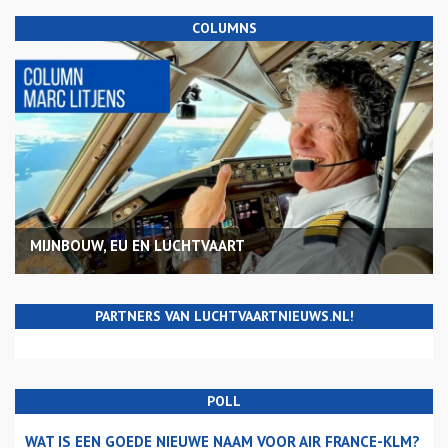
COLUMNS
MIJNBOUW, EU EN LUCHTVAART
PARTNERS VAN LUCHTVAARTNIEUWS.NL!
POLL
WAT IS EEN GOEDE NIEUWE NAAM VOOR AIR FRANCE-KLM?